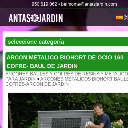
950 619 062
•
belmonte@antasjardin.com
ARCON METALICO BIOHORT DE OCIO 160
COFRE- BAUL DE JARDIN
ARCONES-BAULES Y COFRES DE RESINA Y METALIC
PARA JARDIN
>
ARCONES METALICOS BIOHORT BAUL
COFRES-ARCON DE JARDIN