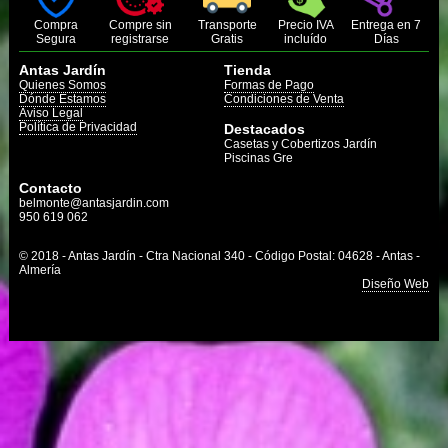
Compra
Compre sin
Transporte
Precio IVA
Entrega en 7
Segura
registrarse
Gratis
incluído
Días
Antas Jardín
Tienda
Quienes Somos
Formas de Pago
Dónde Estamos
Condiciones de Venta
Aviso Legal
Política de Privacidad
Destacados
Casetas y Cobertizos Jardín
Piscinas Gre
Contacto
belmonte@antasjardin.com
950 619 062
© 2018 - Antas Jardín - Ctra Nacional 340 - Código Postal: 04628 - Antas -
Almería
Diseño Web