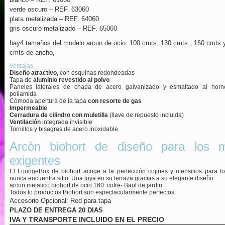
verde oscuro – REF. 63060
plata metalizada – REF. 64060
gris oscuro metalizado – REF. 65060
hay4 tamaños del modelo arcon de ocio: 100 cmts, 130 cmts , 160 cmts 
cmts de ancho,
Ventajas
Diseño atractivo
, con esquinas redondeadas
Tapa de
aluminio revestido al polvo
Paneles laterales de chapa de acero galvanizado y esmaltado al hor
poliamida
Cómoda apertura de la tapa
con resorte de gas
Impermeable
Cerradura de cilindro con muletilla
(llave de repuesto incluida)
Ventilación
integrada invisible
Tornillos y bisagras de acero inoxidable
Arcón biohort de diseño para los 
exigentes
El LoungeBox de biohort acoge a la perfección cojines y utensilios para l
nunca encuentra sitio. Una joya en su terraza gracias a su elegante diseño.
arcon metalico biohort de ocio 160 cofre- Baul de jardin
Todos lo productos Biohort son espectacularmente perfectos.
Accesorio Opcional: Red para tapa
PLAZO DE ENTREGA 20 DIAS
IVA Y TRANSPORTE INCLUIDO EN EL PRECIO