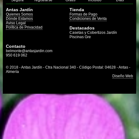
Segura
registrarse
Gratis
incluído
Días
Antas Jardín
Tienda
Quienes Somos
Formas de Pago
Dónde Estamos
Condiciones de Venta
Aviso Legal
Política de Privacidad
Destacados
Casetas y Cobertizos Jardín
Piscinas Gre
Contacto
belmonte@antasjardin.com
950 619 062
© 2018 - Antas Jardín - Ctra Nacional 340 - Código Postal: 04628 - Antas -
Almería
Diseño Web