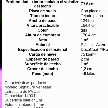
Profundidad exterior incluido el voladizo
73,6 cm
del techo
Placa de suelo
Con placa de s
Tipo de techo
Tejado plano
Ancho de paso
124,5 cm
Altura practicable
164,4 cm
Color
gris
Altura de cumbrera
170,4 cm
Área
1 m²
Material
Plástico, Acero
Especificación del material
DecoCoat™/Re
Carga de nieve
75 kg/m²
Espesor de pared
2 cm
Superficie del techo
1 m²
Grosor del techo
1,2 cm
Peso (neto)
46 kilos
Características producto
Modelo Signature Venetian
Estructura de PVC sí
Capacidad 1400 L
Superficie interior 1 m²
Volumen interior 1.4 m³