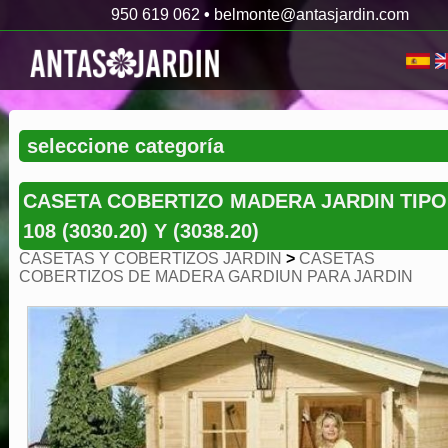
950 619 062
•
belmonte@antasjardin.com
CASETA COBERTIZO MADERA JARDIN TIPO
108 (3030.20) Y (3038.20)
CASETAS Y COBERTIZOS JARDIN
>
CASETAS
COBERTIZOS DE MADERA GARDIUN PARA JARDIN