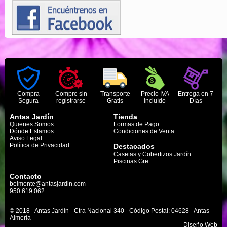
Compra
Compre sin
Transporte
Precio IVA
Entrega en 7
Segura
registrarse
Gratis
incluído
Días
Antas Jardín
Tienda
Quienes Somos
Formas de Pago
Dónde Estamos
Condiciones de Venta
Aviso Legal
Política de Privacidad
Destacados
Casetas y Cobertizos Jardín
Piscinas Gre
Contacto
belmonte@antasjardin.com
950 619 062
© 2018 - Antas Jardín - Ctra Nacional 340 - Código Postal: 04628 - Antas -
Almería
Diseño Web