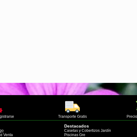
gistrarse
Transporte Gratis
Precio
Destacados
go
Casetas y Cobertizos Jardín
de Venta
Piscinas Gre