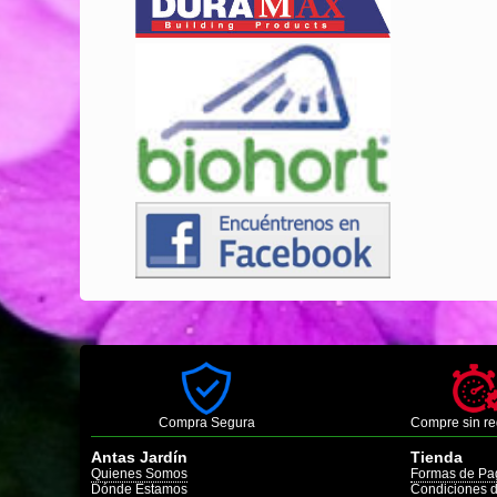
Compra Segura
Compre sin re
Antas Jardín
Tienda
Quienes Somos
Formas de Pa
Dónde Estamos
Condiciones 