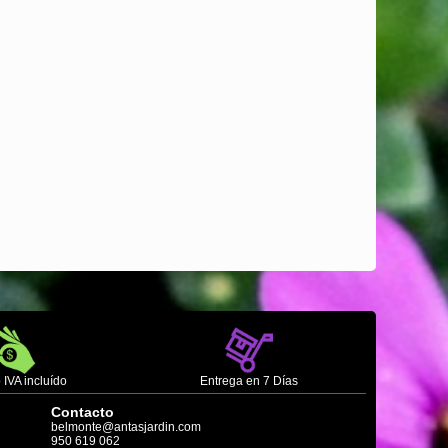
 IVA incluído
Entrega en 7 Días
Contacto
belmonte@antasjardin.com
950 619 062