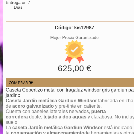
Entrega en 7
Días
Código: kis12987
Mejor Precio Garantizado
625,00 €
COMPRAR
Caseta Cobertizo metal con tragaluz windsor gris gardiun pa
jardin::
Caseta Jardín metálica Gardiun Windsor
fabricada en ch
de
acero galvanizado
y pre-tinte en caliente.
Cuenta con paneles laterales nervados,
puerta
corredera
doble,
tejado a dos aguas
y claraboya. No inclu
suelo.
La
caseta Jardín metálica Gardiun Windsor
está indicado 
la
conservación y almacenamiento
de herramientas y otros