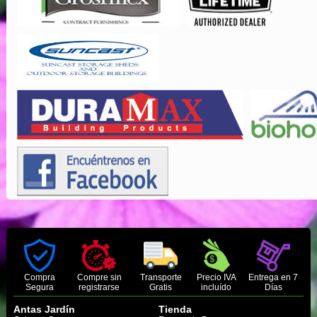
Compra
Compre sin
Transporte
Precio IVA
Entrega en 7
Segura
registrarse
Gratis
incluído
Días
Antas Jardín
Tienda