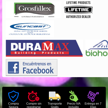
Compra
Compre sin
Transporte
Precio IVA
Entrega en 7
Segura
registrarse
Gratis
incluído
Días