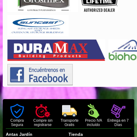
Compra
Compre sin
Transporte
Precio IVA
Entrega en 7
Segura
registrarse
Gratis
incluído
Días
Antas Jardín
Tienda