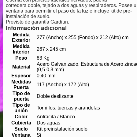
corredera doble, tejado a dos aguas y respiraderos. Posee 
ventana para permitir el paso de la luz e incluye kit de pre-
instalación de suelo.
Provisto de garantía Gardiun.
Información adicional
Medida
277 (Ancho) x 255 (Fondo) x 212 (Alto) cm
Exterior
Medida
267 x 245 cm
Interior
Peso
83 Kg
Acero Galvanizado. Estructura de Acero zinca
Material
(0,5-0,8 mm)
Espesor
0,40 mm
Medidas
117 (Ancho) x 172 (Alto)
Puerta
Tipo de
Doble deslizante
puerta
Tipo de
Tornillos, tuercas y arandelas
unión
Color
Antracita / Blanco
Cubierta
Dos aguas
Suelo
Kit preinstalación suelo
Ventana
Si