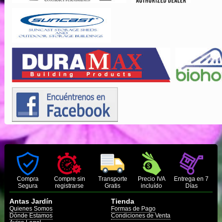
Compra
Compre sin
Transporte
Precio IVA
Entrega en 7
Segura
registrarse
Gratis
incluído
Días
Antas Jardín
Tienda
Quienes Somos
Formas de Pago
Dónde Estamos
Condiciones de Venta