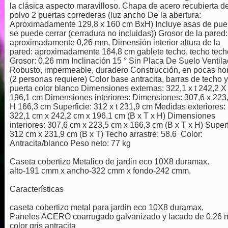
la clásica aspecto maravilloso. Chapa de acero recubierta d
polvo 2 puertas correderas (luz ancho De la abertura:
Aproximadamente 129,8 x 160 cm BxH) Incluye asas de puer
se puede cerrar (cerradura no incluidas)) Grosor de la pared:
aproximadamente 0,26 mm, Dimensión interior altura de la
pared: aproximadamente 164,8 cm gablete techo, techo tech
Grosor: 0,26 mm Inclinación 15 ° Sin Placa De Suelo Ventila
Robusto, impermeable, duradero Construcción, en pocas ho
(2 personas requiere) Color base antracita, barras de techo y
puerta color blanco Dimensiones externas: 322,1 x t 242,2 X
196,1 cm Dimensiones interiores: Dimensiones: 307,6 x 223,
H 166,3 cm Superficie: 312 x t 231,9 cm Medidas exteriores:
322,1 cm x 242,2 cm x 196,1 cm (B x T x H) Dimensiones
interiores: 307,6 cm x 223,5 cm x 166,3 cm (B x T x H) Superf
312 cm x 231,9 cm (B x T) Techo arrastre: 58.6 Color:
Antracita/blanco Peso neto: 77 kg
Caseta cobertizo Metalico de jardin eco 10X8 duramax.
alto-191 cmm x ancho-322 cmm x fondo-242 cmm.
Características
caseta cobertizo metal para jardin eco 10X8 duramax,
Paneles ACERO coarrugado galvanizado y lacado de 0.26
color gris antracita