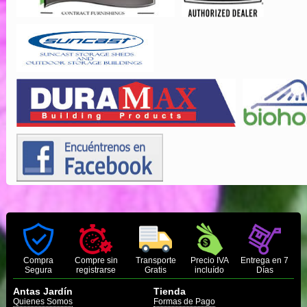
Compra
Compre sin
Transporte
Precio IVA
Entrega en 7
Segura
registrarse
Gratis
incluído
Días
Antas Jardín
Tienda
Quienes Somos
Formas de Pago