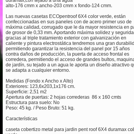
duramax,con tejado a una agua
alto-176 cmm x ancho-203 cmm x fondo-124 cmm.
Las nuevas casetas ECOpentroof 6X4 color verde, están
confeccionadas en sus paneles con de acero primer uso de
máxima calidad, corrugado que le da mayor resistencia en p
de grosor de 0,33 mm. Aportando máxima solidez y segurida
gracias al triple tratamiento exterior con galvanización en
caliente y pintura electrostática tendremos una gran durabili
permitiendo garantizar la resistencia del panel por 15 años
contra daños de producción, la puerta de acceso frontal es
corredera, permitiendo el acceso de grandes bultos, maquina
de jardín, su tejado a un agua le aporta un diseño atractivo 
se adapta a cualquier entorno.
Medidas (Fondo x Ancho x Alto)
Exteriores: 123,6x203,1x176 cm.
Superficie: 2,51 m2
Apertura de puertas: 2 hojas correderas 86 x 160 cmts
Estructura para suelo: No
Peso: 45 kg. / Peso Bruto: 51 kg.
Características
caseta cobertizo metal para jardin pent roof 6X4 duramax col