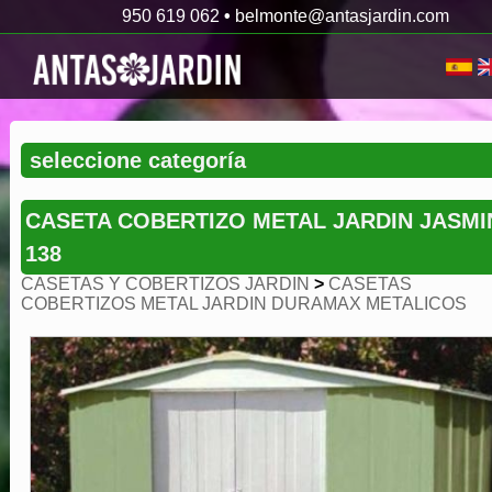
950 619 062
•
belmonte@antasjardin.com
CASETA COBERTIZO METAL JARDIN JASMI
138
CASETAS Y COBERTIZOS JARDIN
>
CASETAS
COBERTIZOS METAL JARDIN DURAMAX METALICOS