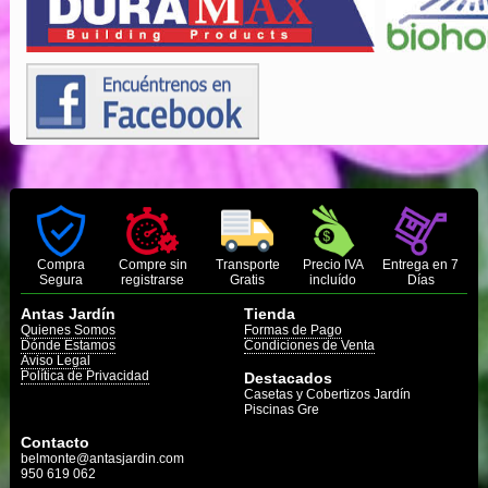
Compra
Compre sin
Transporte
Precio IVA
Entrega en 7
Segura
registrarse
Gratis
incluído
Días
Antas Jardín
Tienda
Quienes Somos
Formas de Pago
Dónde Estamos
Condiciones de Venta
Aviso Legal
Política de Privacidad
Destacados
Casetas y Cobertizos Jardín
Piscinas Gre
Contacto
belmonte@antasjardin.com
950 619 062