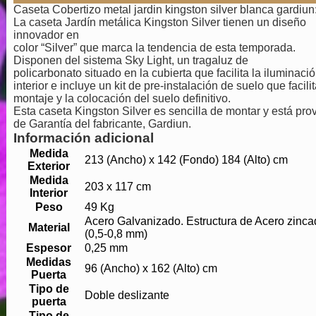
Caseta Cobertizo metal jardin kingston silver blanca gardiun
La caseta Jardín metálica Kingston Silver tienen un diseño
innovador en
color “Silver” que marca la tendencia de esta temporada.
Disponen del sistema Sky Light, un tragaluz de
policarbonato situado en la cubierta que facilita la iluminaci
interior e incluye un kit de pre-instalación de suelo que facilit
montaje y la colocación del suelo definitivo.
Esta caseta Kingston Silver es sencilla de montar y está prov
de Garantía del fabricante, Gardiun.
Información adicional
Medida
213 (Ancho) x 142 (Fondo) 184 (Alto) cm
Exterior
Medida
203 x 117 cm
Interior
Peso
49 Kg
Acero Galvanizado. Estructura de Acero zinca
Material
(0,5-0,8 mm)
Espesor
0,25 mm
Medidas
96 (Ancho) x 162 (Alto) cm
Puerta
Tipo de
Doble deslizante
puerta
Tipo de