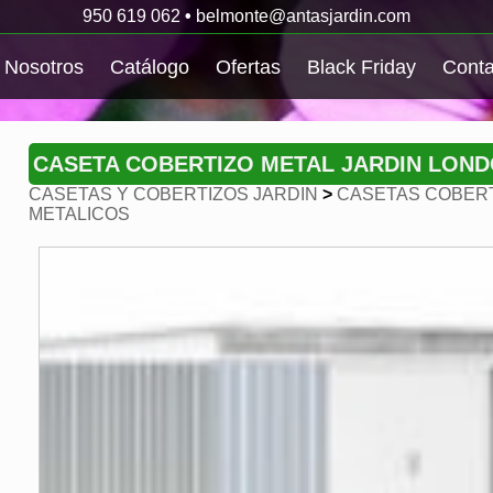
950 619 062
•
belmonte@antasjardin.com
Nosotros
Catálogo
Ofertas
Black Friday
Conta
CASETA COBERTIZO METAL JARDIN LOND
CASETAS Y COBERTIZOS JARDIN
>
CASETAS COBERT
METALICOS