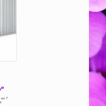
 en 7
s