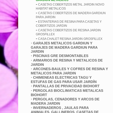
GARDIUN METALICOS
-
CASETAS COBERTIZOS METAL JARDIN NOVO
HABITAT METALICOS
-
CASETAS COBERTIZOS DE MADERA GARDIUN
PARA JARDIN
-
ESTANTERIAS DE RESINA PARA CASETAS Y
COBERTIZOS JARDIN
-
CASETAS COBERTIZOS DE RESINA JARDIN
GROSFILLEX
-
CASA CHALET RESINA JARDIN GROSFILLEX
·
GARAJES METALICOS GARDIUN Y
GARAJES DE MADERA GARDIUN PARA
JARDIN
·
PISCINAS GRE DESMONTABLES
·
ARMARIOS DE RESINA Y METALICOS DE
JARDIN
·
ARCONES-BAULES Y COFRES DE RESINA Y
METALICOS PARA JARDIN
·
CHIMENEAS ELECTRICAS TAGU Y
ESTUFAS DE GAS PARA USAR JARDÍN
·
PANTALLAS DE PRIVACIDAD BIOHORT
·
PERGOLAS BIOCLIMATICAS METALICAS
BIOHORT
·
PERGOLAS, CENADORES Y ARCOS DE
MADERA JARDIN
·
INVERNADEROS , JAULAS PARA
ANIMALES, GALLINEROS, CASETAS DE