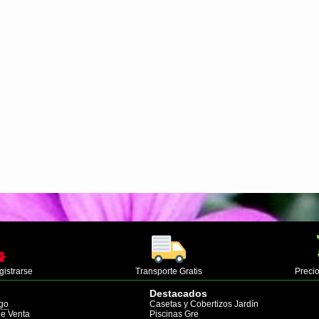
gistrarse
Transporte Gratis
Precio
Destacados
go
Casetas y Cobertizos Jardín
de Venta
Piscinas Gre