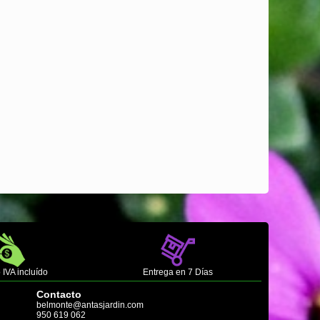
 IVA incluído
Entrega en 7 Días
Contacto
belmonte@antasjardin.com
950 619 062