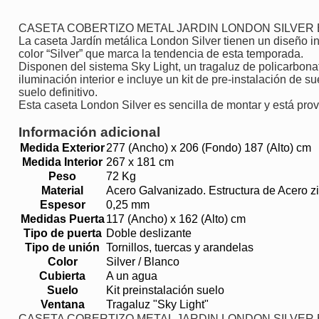
CASETA COBERTIZO METAL JARDIN LONDON SILVER
La caseta Jardín metálica London Silver tienen un diseño 
color “Silver” que marca la tendencia de esta temporada.
Disponen del sistema Sky Light, un tragaluz de policarbonato
iluminación interior e incluye un kit de pre-instalación de su
suelo definitivo.
Esta caseta London Silver es sencilla de montar y está provi
Información adicional
Medida Exterior
277 (Ancho) x 206 (Fondo) 187 (Alto) cm
Medida Interior
267 x 181 cm
Peso
72 Kg
Material
Acero Galvanizado. Estructura de Acero z
Espesor
0,25 mm
Medidas Puerta
117 (Ancho) x 162 (Alto) cm
Tipo de puerta
Doble deslizante
Tipo de unión
Tornillos, tuercas y arandelas
Color
Silver / Blanco
Cubierta
A un agua
Suelo
Kit preinstalación suelo
Ventana
Tragaluz "Sky Light"
CASETA COBERTIZO METAL JARDIN LONDON SILVER