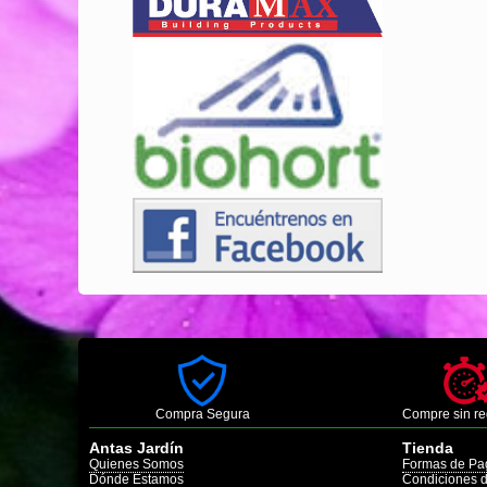
Compra Segura
Compre sin re
Antas Jardín
Tienda
Quienes Somos
Formas de Pa
Dónde Estamos
Condiciones 