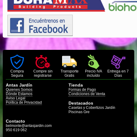
Compra
Compre sin
Transporte
Precio IVA
Entrega en 7
Segura
registrarse
Gratis
incluído
Días
Antas Jardín
Tienda
Quienes Somos
Formas de Pago
Dónde Estamos
Condiciones de Venta
Aviso Legal
Política de Privacidad
Destacados
Casetas y Cobertizos Jardín
Piscinas Gre
Contacto
belmonte@antasjardin.com
950 619 062