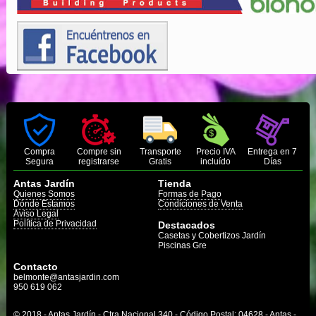
Compra
Compre sin
Transporte
Precio IVA
Entrega en 7
Segura
registrarse
Gratis
incluído
Días
Antas Jardín
Tienda
Quienes Somos
Formas de Pago
Dónde Estamos
Condiciones de Venta
Aviso Legal
Política de Privacidad
Destacados
Casetas y Cobertizos Jardín
Piscinas Gre
Contacto
belmonte@antasjardin.com
950 619 062
© 2018 - Antas Jardín - Ctra Nacional 340 - Código Postal: 04628 - Antas -