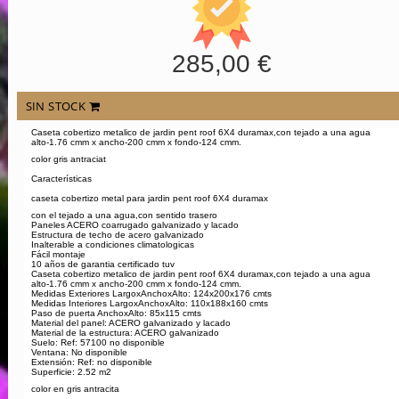
285,00 €
SIN STOCK
Caseta cobertizo metalico de jardin pent roof 6X4 duramax,con tejado a una agua
alto-1.76 cmm x ancho-200 cmm x fondo-124 cmm.
color gris antraciat
Características
caseta cobertizo metal para jardin pent roof 6X4 duramax
con el tejado a una agua,con sentido trasero
Paneles ACERO coarrugado galvanizado y lacado
Estructura de techo de acero galvanizado
Inalterable a condiciones climatologicas
Fácil montaje
10 años de garantia certificado tuv
Caseta cobertizo metalico de jardin pent roof 6X4 duramax,con tejado a una agua
alto-1.76 cmm x ancho-200 cmm x fondo-124 cmm.
Medidas Exteriores LargoxAnchoxAlto: 124x200x176 cmts
Medidas Interiores LargoxAnchoxAlto: 110x188x160 cmts
Paso de puerta AnchoxAlto: 85x115 cmts
Material del panel: ACERO galvanizado y lacado
Material de la estructura: ACERO galvanizado
Suelo: Ref: 57100 no disponible
Ventana: No disponible
Extensión: Ref: no disponible
Superficie: 2.52 m2
color en gris antracita