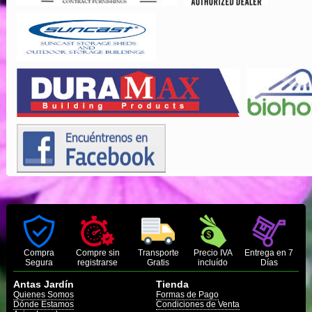
Compra
Compre sin
Transporte
Precio IVA
Entrega en 7
Segura
registrarse
Gratis
incluído
Días
Antas Jardín
Tienda
Quienes Somos
Formas de Pago
Dónde Estamos
Condiciones de Venta