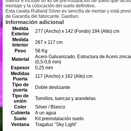
interior e incluye un kit de pre-instalación de suelo que facilit
montaje y la colocación del suelo definitivo.
Esta caseta Rutland Silver es sencilla de montar y está provi
de Garantía del fabricante, Gardiun.
Información adicional
Medida
277 (Ancho) x 142 (Fondo) 184 (Alto) cm
Exterior
Medida
267 x 117 cm
Interior
Peso
58 Kg
Acero Galvanizado. Estructura de Acero zinca
Material
(0,5-0,8 mm)
Espesor
0,25 mm
Medidas
117 (Ancho) x 162 (Alto) cm
Puerta
Tipo de
Doble deslizante
puerta
Tipo de
Tornillos, tuercas y arandelas
unión
Color
Silver / Blanco
Cubierta
A un agua
Suelo
Kit preinstalación suelo
Ventana
Tragaluz "Sky Light"