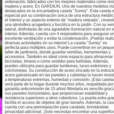
ordenación, fabricados con los mejores materiales como resi
madera y acero. En GARDIUN. Uno de nuestros modelos m
destacados es la encantadora caseta "Surrey". Esta caseta 
especial por su combinación única de una estructura metáli
el interior y un aspecto exterior de "madera veteada", creand
una atmósfera acogedora y bucólica en tu jardín. Con su ve
lateral, disfrutarás de una agradable iluminación natural en e
interior. Además, cuenta con 4 respiraderos para asegurar u
excelente ventilación y evitar la condensación. ¡Podrás reali
diversas actividades en su interior! La caseta "Surrey" es
perfecta para múltiples usos. Puede convertirse en un pequ
taller de jardinería, donde guardar semillas, herramientas y
accesorios. También es ideal como espacio para almacenar
bicicletas, trineos o como vestidor para bañistas. Además,
puedes utilizarla para guardar tumbonas, luces exteriores y
colchonetas. Su construcción de acero zincado en la estruct
acero galvanizado en las paredes y cubiertas la hacen resis
a temperaturas extremas, humedad y corrosión. ¡Esta caseta
será parte de tu hogar durante muchos años, respaldada por
garantía anticorrosión de 15 años! Montarla es sencillo graci
sus paneles horizontales, que proporcionan estabilidad y
resistencia superiores a otros cobertizos. La puerta extra gr
facilita el acceso de objetos de gran tamaño. Además, la cas
cuenta con una preinstalación para candado, brindándote
privacidad adicional. ¡Solo necesitas encontrar una superfici