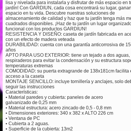
lisa y nivelada para instalarla y disfrutar de más espacio en t
jardín! Con GARDIUN, cada cosa encontrará su lugar, gana
espacio en tu vida. Descubre nuestras soluciones de
almacenamiento de calidad y haz que tu jardín tenga más m
cuadrados disponibles. ¡Haz de tu jardín un lugar organizad
funcional con los productos GARDIUN!
RESISTENCIA Y DISEÑO: caseta de jardín fabricada en ac
con un efecto de madera veteada
DURABILIDAD: cuenta con una garantía anticorrosiva de 15
años
APTO PARA USO EXTERIOR: tiene un tejado a dos aguas,
respiraderos para evitar la condensación y su estructura sop
temperaturas extremas
COMODIDAD: su puerta extragrande de 138x181cm facilita 
acceso a la caseta
MONTAJE SENCILLO: incluye tornillería y anclajes, solo de
seguir las instrucciones
Características:
• Material paredes y cubierta: paneles de acero
galvanizado de 0,25 mm
• Material estructura: acero zincado de 0,5 - 0,8 mm
• Dimensiones exteriores: 340 x 382 x ALTO 226 cm
• Ventana de PC
• Cubierta a 2 aguas.
• Superficie de la cubierta: 13m2