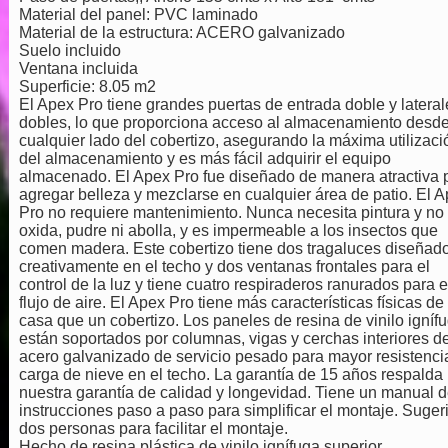
Material del panel: PVC laminado
Material de la estructura: ACERO galvanizado
Suelo incluido
Ventana incluida
Superficie: 8.05 m2
El Apex Pro tiene grandes puertas de entrada doble y lateral
dobles, lo que proporciona acceso al almacenamiento desd
cualquier lado del cobertizo, asegurando la máxima utilizaci
del almacenamiento y es más fácil adquirir el equipo
almacenado.
El Apex Pro fue diseñado de manera atractiva 
agregar belleza y mezclarse en cualquier área de patio.
El A
Pro no requiere mantenimiento.
Nunca necesita pintura y no
oxida, pudre ni abolla, y es impermeable a los insectos que
comen madera.
Este cobertizo tiene dos tragaluces diseñad
creativamente en el techo y dos ventanas frontales para el
control de la luz y tiene cuatro respiraderos ranurados para e
flujo de aire. El Apex Pro tiene más características físicas de
casa que un cobertizo.
Los paneles de resina de vinilo igníf
están soportados por columnas, vigas y cerchas interiores d
acero galvanizado de servicio pesado para mayor resistenci
carga de nieve en el techo.
La garantía de 15 años respalda
nuestra garantía de calidad y longevidad.
Tiene un manual d
instrucciones paso a paso para simplificar el montaje.
Suger
dos personas para facilitar el montaje.
Hecho de resina plástica de vinilo ignífuga superior