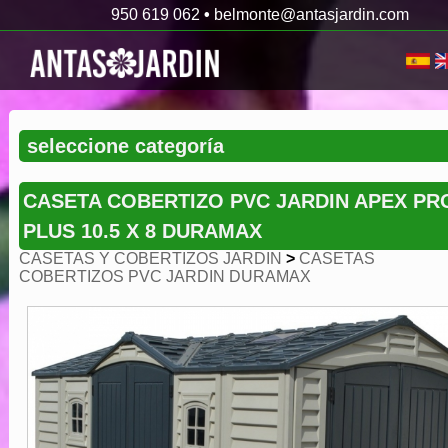
950 619 062
•
belmonte@antasjardin.com
CASETA COBERTIZO PVC JARDIN APEX PR
PLUS 10.5 X 8 DURAMAX
CASETAS Y COBERTIZOS JARDIN
>
CASETAS
COBERTIZOS PVC JARDIN DURAMAX