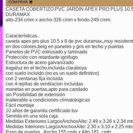
COMPRAR
CASETA COBERTIZO PVC JARDIN APEX PRO PLUS 10.5
DURAMAX
alto-234 cmm x ancho-326 cmm x fondo-249 cmm.
Características..
caseta apex pro plus 10.5 x 8 de pvc duramax,,muy resistem
en dos colores,beig en paneles y gris en techo y puertas
Paneles de PVC estrusado y laminado
Protección con retardante ignifugo
Estructura de acero galvanizado
tragaluz en el techo,incluida claraboya
con suelo incluido (no es un suelo definitivo)
con 2 ventanas fija incluida
con 4 rejillas de ventilacion incluidas
manetas en puertas,apto para candado
sin Posibilidad de extensión
Inalterable a condiciones climatologicas
Fácil montaje
10 años de garantia certificado tuv
Servida en una sola caja
Medidas Exteriores LargoxAnchoxAlto: 2.49 x 3.26 x 2.34 mt
Medidas Interiores LargoxAnchoxAlto: 2.30 x 3.10 x 2.25 mts
Paso de puertas,, Ancho 155 cmts x Alto 181 cmts