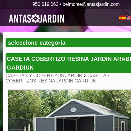
950 619 062
•
belmonte@antasjardin.com
CASETA COBERTIZO RESINA JARDIN ARAB
GARDIUN
CASETAS Y COBERTIZOS JARDIN
>
CASETAS
COBERTIZOS RESINA JARDIN GARDIUN