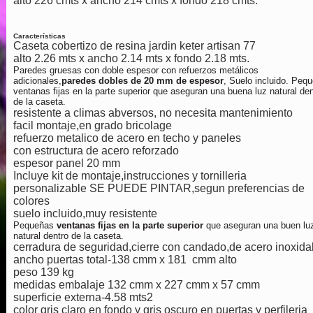
alto 226 cmts x ancho 214 cmts x fondo 218 cmts.
Características
Caseta cobertizo de resina jardin keter artisan 77
alto 2.26 mts x ancho 2.14 mts x fondo 2.18 mts.
Paredes gruesas con doble espesor con refuerzos metálicos
adicionales,
paredes dobles de 20 mm de espesor
, Suelo incluido. Peq
ventanas fijas en la parte superior que aseguran una buena luz natural den
de la caseta.
resistente a climas abversos, no necesita mantenimiento
facil montaje,en grado bricolage
refuerzo metalico de acero en techo y paneles
con estructura de acero reforzado
espesor panel 20 mm
Incluye kit de montaje,instrucciones y tornilleria
personalizable SE PUEDE PINTAR,segun preferencias de
colores
suelo incluido,muy resistente
Pequeñas
ventanas fijas en la parte superior
que aseguran una buen lu
natural dentro de la caseta.
cerradura de seguridad,cierre con candado,de acero inoxida
ancho puertas total-138 cmm x 181 cmm alto
peso 139 kg
medidas embalaje 132 cmm x 227 cmm x 57 cmm
superficie externa-4.58 mts2
color gris claro en fondo y gris oscuro en puertas y perfileria