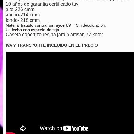
10 años de garantia certificado tuv
alto-226 cmm
ancho-214 cmm
fondo- 218 cmm
Material
tratado contra los rayos UV
= Sin decoloración.
Un
techo con aspecto de teja
.
Caseta cobertizo resina jardin artisan 77 keter
IVA Y TRANSPORTE INCLUIDO EN EL PRECIO