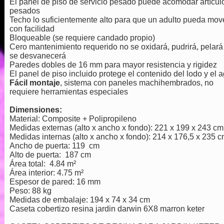
El panel de piso de servicio pesado puede acomodar artícul
pesados
Techo lo suficientemente alto para que un adulto pueda mov
con facilidad
Bloqueable (se requiere candado propio)
Cero mantenimiento requerido no se oxidará, pudrirá, pelará
se desvanecerá
Paredes dobles de 16 mm para mayor resistencia y rigidez
El panel de piso incluido protege el contenido del lodo y el 
Fácil montaje
, sistema con paneles machihembrados, no
requiere herramientas especiales
Dimensiones:
Material: Composite + Polipropileno
Medidas externas (alto x ancho x fondo): 221 x 199 x 243 cm
Medidas internas (alto x ancho x fondo): 214 x 176,5 x 235 
Ancho de puerta: 119 cm
Alto de puerta: 187 cm
Área total: 4.84 m²
Área interior: 4.75 m²
Espesor de pared: 16 mm
Peso: 88 kg
Medidas de embalaje: 194 x 74 x 34 cm
Caseta cobertizo resina jardin darwin 6X8 marron keter