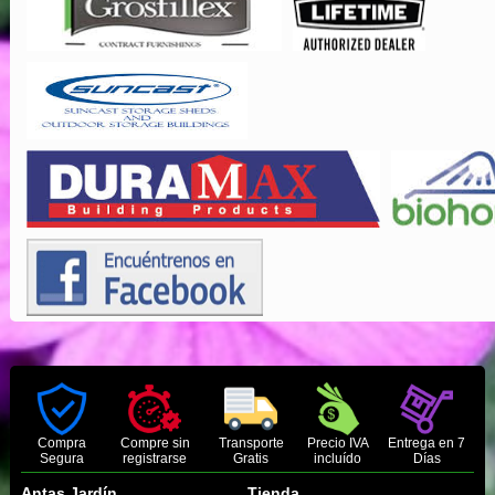
Compra
Compre sin
Transporte
Precio IVA
Entrega en 7
Segura
registrarse
Gratis
incluído
Días
Antas Jardín
Tienda