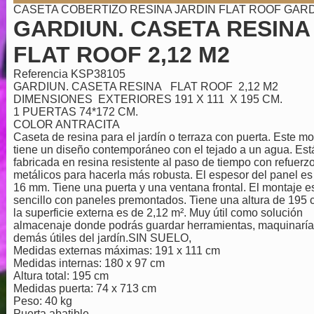
CASETA COBERTIZO RESINA JARDIN FLAT ROOF GAR
GARDIUN. CASETA RESINA
FLAT ROOF 2,12 M2
Referencia
KSP38105
GARDIUN. CASETA RESINA FLAT ROOF 2,12 M2
DIMENSIONES EXTERIORES 191 X 111 X 195 CM.
1 PUERTAS 74*172 CM.
COLOR ANTRACITA
Caseta de resina para el jardín o terraza con puerta. Este m
tiene un diseño contemporáneo con el tejado a un agua. Est
fabricada en resina resistente al paso de tiempo con refuerz
metálicos para hacerla más robusta. El espesor del panel es
16 mm. Tiene una puerta y una ventana frontal. El montaje e
sencillo con paneles premontados. Tiene una altura de 195 
la superficie externa es de 2,12 m². Muy útil como solución
almacenaje donde podrás guardar herramientas, maquinaría
demás útiles del jardín.SIN SUELO,
Medidas externas máximas: 191 x 111 cm
Medidas internas: 180 x 97 cm
Altura total: 195 cm
Medidas puerta: 74 x 713 cm
Peso: 40 kg
Puerta abatible