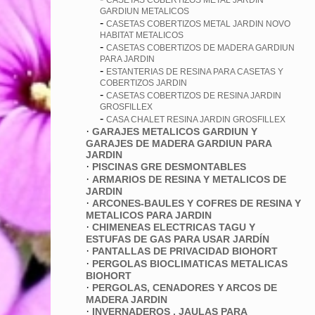
CASETAS COBERTIZOS METAL JARDIN
GARDIUN METALICOS
-
CASETAS COBERTIZOS METAL JARDIN NOVO
HABITAT METALICOS
-
CASETAS COBERTIZOS DE MADERA GARDIUN
PARA JARDIN
-
ESTANTERIAS DE RESINA PARA CASETAS Y
COBERTIZOS JARDIN
-
CASETAS COBERTIZOS DE RESINA JARDIN
GROSFILLEX
-
CASA CHALET RESINA JARDIN GROSFILLEX
·
GARAJES METALICOS GARDIUN Y
GARAJES DE MADERA GARDIUN PARA
JARDIN
·
PISCINAS GRE DESMONTABLES
·
ARMARIOS DE RESINA Y METALICOS DE
JARDIN
·
ARCONES-BAULES Y COFRES DE RESINA Y
METALICOS PARA JARDIN
·
CHIMENEAS ELECTRICAS TAGU Y
ESTUFAS DE GAS PARA USAR JARDÍN
·
PANTALLAS DE PRIVACIDAD BIOHORT
·
PERGOLAS BIOCLIMATICAS METALICAS
BIOHORT
·
PERGOLAS, CENADORES Y ARCOS DE
MADERA JARDIN
·
INVERNADEROS , JAULAS PARA