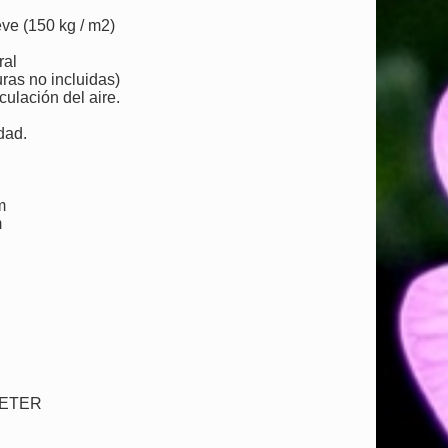
ve (150 kg / m2)
ral
ras no incluidas)
culación del aire.
dad.
m
m
KETER