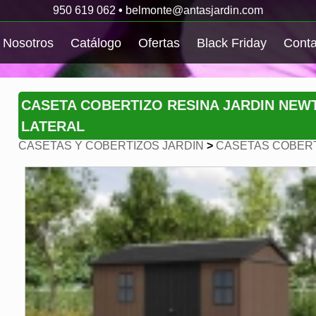
950 619 062
•
belmonte@antasjardin.com
Nosotros
Catálogo
Ofertas
Black Friday
Conta
CASETA COBERTIZO RESINA JARDIN NEW
LATERAL
CASETAS Y COBERTIZOS JARDIN
>
CASETAS COBERT