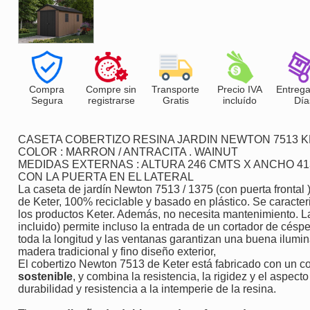
Compra
Compre sin
Transporte
Precio IVA
Entrega
Segura
registrarse
Gratis
incluído
Día
CASETA COBERTIZO RESINA JARDIN NEWTON 7513 
COLOR : MARRON / ANTRACITA . WAINUT
MEDIDAS EXTERNAS : ALTURA 246 CMTS X ANCHO 4
CON LA PUERTA EN EL LATERAL
La caseta de jardín Newton 7513 / 1375 (con puerta frontal
de Keter, 100% reciclable y basado en plástico. Se caracteri
los productos Keter. Además, no necesita mantenimiento. L
incluido) permite incluso la entrada de un cortador de césp
toda la longitud y las ventanas garantizan una buena ilumin
madera tradicional y fino diseño exterior,
El cobertizo Newton 7513 de Keter está fabricado con un 
sostenible
, y combina la resistencia, la rigidez y el aspec
durabilidad y resistencia a la intemperie de la resina.