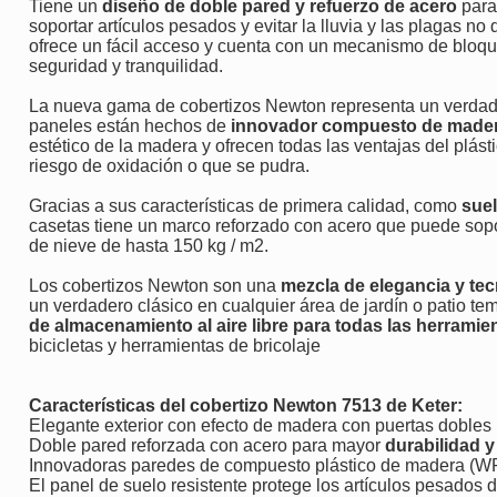
Tiene un
diseño de doble pared y refuerzo de acero
para
soportar artículos pesados ​​y evitar la lluvia y las plagas 
ofrece un fácil acceso y cuenta con un mecanismo de bloqu
seguridad y tranquilidad.
La nueva gama de cobertizos Newton representa un verdade
paneles están hechos de
innovador compuesto de madera
estético de la madera y ofrecen todas las ventajas del plás
riesgo de oxidación o que se pudra.
Gracias a sus características de primera calidad, como
suel
casetas tiene un marco reforzado con acero que puede sopor
de nieve de hasta 150 kg / m2.
Los cobertizos Newton son una
mezcla de elegancia y te
un verdadero clásico en cualquier área de jardín o patio te
de almacenamiento al aire libre para todas las herramie
bicicletas y herramientas de bricolaje
Características del cobertizo Newton 7513 de Keter:
Elegante exterior con efecto de madera con puertas dobles
Doble pared reforzada con acero para mayor
durabilidad y
Innovadoras paredes de compuesto plástico de madera (
El panel de suelo resistente protege los artículos pesados d