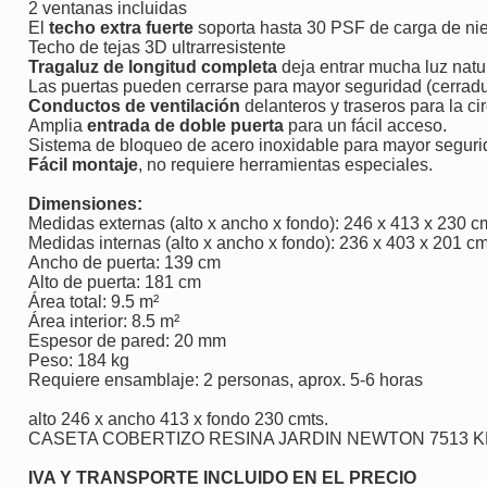
2 ventanas incluidas
El
techo extra fuerte
soporta hasta 30 PSF de carga de nie
Techo de tejas 3D ultrarresistente
Tragaluz de longitud completa
deja entrar mucha luz natu
Las puertas pueden cerrarse para mayor seguridad (cerradu
Conductos de ventilación
delanteros y traseros para la cir
Amplia
entrada de doble puerta
para un fácil acceso.
Sistema de bloqueo de acero inoxidable para mayor seguri
Fácil montaje
, no requiere herramientas especiales.
Dimensiones:
Medidas externas (alto x ancho x fondo): 246 x 413 x 230 c
Medidas internas (alto x ancho x fondo): 236 x 403 x 201 c
Ancho de puerta: 139 cm
Alto de puerta: 181 cm
Área total: 9.5 m²
Área interior: 8.5 m²
Espesor de pared: 20 mm
Peso: 184 kg
Requiere ensamblaje: 2 personas, aprox. 5-6 horas
alto 246 x ancho 413 x fondo 230 cmts.
CASETA COBERTIZO RESINA JARDIN NEWTON 7513 
IVA Y TRANSPORTE INCLUIDO EN EL PRECIO