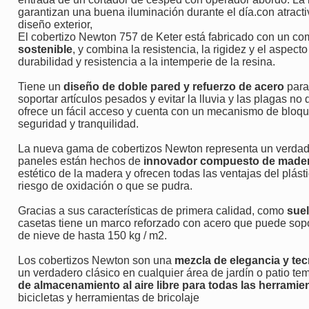
garantizan una buena iluminación durante el día.con atract
diseño exterior,
El cobertizo Newton 757 de Keter está fabricado con un c
sostenible
, y combina la resistencia, la rigidez y el aspec
durabilidad y resistencia a la intemperie de la resina.
Tiene un
diseño de doble pared y refuerzo de acero
para
soportar artículos pesados ​​y evitar la lluvia y las plagas 
ofrece un fácil acceso y cuenta con un mecanismo de bloqu
seguridad y tranquilidad.
La nueva gama de cobertizos Newton representa un verdade
paneles están hechos de
innovador compuesto de madera
estético de la madera y ofrecen todas las ventajas del plás
riesgo de oxidación o que se pudra.
Gracias a sus características de primera calidad, como
suel
casetas tiene un marco reforzado con acero que puede sopor
de nieve de hasta 150 kg / m2.
Los cobertizos Newton son una
mezcla de elegancia y te
un verdadero clásico en cualquier área de jardín o patio te
de almacenamiento al aire libre para todas las herramie
bicicletas y herramientas de bricolaje