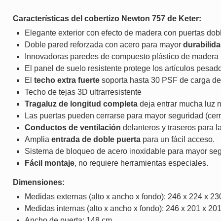
Características del cobertizo Newton 757 de Keter:
Elegante exterior con efecto de madera con puertas dob
Doble pared reforzada con acero para mayor
durabilida
Innovadoras paredes de compuesto plástico de mader
El panel de suelo resistente protege los artículos pesado
El
techo extra fuerte
soporta hasta 30 PSF de carga de 
Techo de tejas 3D ultrarresistente
Tragaluz de longitud completa
deja entrar mucha luz n
Las puertas pueden cerrarse para mayor seguridad (cerr
Conductos de ventilación
delanteros y traseros para la
Amplia
entrada de doble puerta
para un fácil acceso.
Sistema de bloqueo de acero inoxidable para mayor seg
Fácil montaje
, no requiere herramientas especiales.
Dimensiones:
Medidas externas (alto x ancho x fondo): 246 x 224 x 2
Medidas internas (alto x ancho x fondo): 246 x 201 x 20
Ancho de puerta: 148 cm