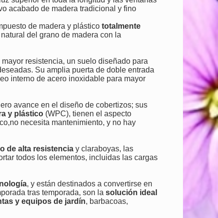
ivo acabado de madera tradicional y fino
ompuesto de madera y plástico
totalmente
to natural del grano de madera con la
 mayor resistencia, un suelo diseñado para
no deseadas. Su amplia puerta de doble entrada
eo interno de acero inoxidable para mayor
ro avance en el diseño de cobertizos; sus
 y plástico
(WPC), tienen el aspecto
tico,no necesita mantenimiento, y no hay
o de alta resistencia
y claraboyas, las
tar todos los elementos, incluidas las cargas
cnología
, y están destinados a convertirse en
mporada tras temporada, son la
solución ideal
ntas y equipos de jardín
, barbacoas,