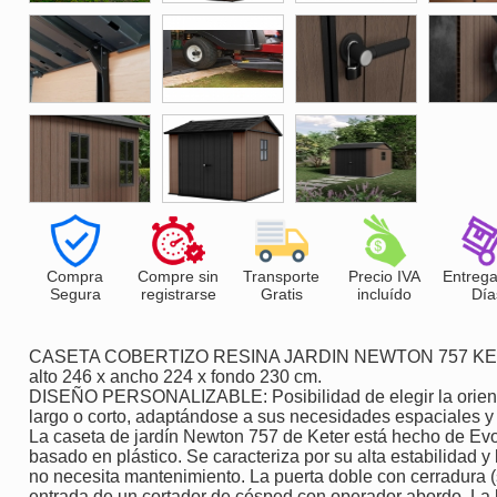
Compra
Compre sin
Transporte
Precio IVA
Entrega
Segura
registrarse
Gratis
incluído
Día
CASETA COBERTIZO RESINA JARDIN NEWTON 757 K
alto 246 x ancho 224 x fondo 230 cm.
DISEÑO PERSONALIZABLE: Posibilidad de elegir la orienta
largo o corto, adaptándose a sus necesidades espaciales y 
La caseta de jardín Newton 757 de Keter está hecho de Evo
basado en plástico. Se caracteriza por su alta estabilidad 
no necesita mantenimiento. La puerta doble con cerradura (
entrada de un cortador de césped con operador abordo. La l