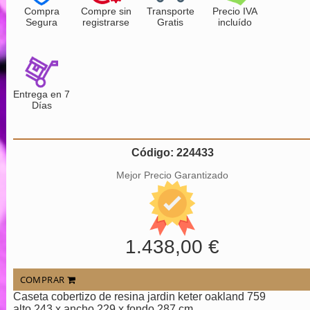
Compra
Compre sin
Transporte
Precio IVA
Segura
registrarse
Gratis
incluído
Entrega en 7
Días
Código: 224433
Mejor Precio Garantizado
1.438,00 €
COMPRAR
Caseta cobertizo de resina jardin keter oakland 759
alto 243 x ancho 229 x fondo 287 cm.