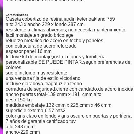
Características
Caseta cobertizo de resina jardin keter oakland 759
alto 243 x ancho 229 x fondo 287 cm.
resistente a climas abversos, no necesita mantenimiento
facil montaje,en grado bricolage
refuerzo metalico de acero en techo y paneles
con estructura de acero reforzado
espesor panel 16 mm
Incluye kit de montaje,instrucciones y tornilleria
personalizable SE PUEDE PINTAR,segun preferencias de
colores
suelo incluido,muy resistente
una ventana fija,de estilo victoriano
incluye claraboya,,tragaluz en techo
cerradura de seguridad,cierre con candado,de acero inoxida
ancho puertas total-139 cmm x 191 cmm alto
peso 150 kg
medidas embalaje 132 cmm x 225 cmm x 46 cmm
superficie externa-6.57 mts2
color gris claro en fondo y gris oscuro en puertas y perfileria
7 años de garantia certificado tuv
alto-243 cmm
ancho-229 cmm