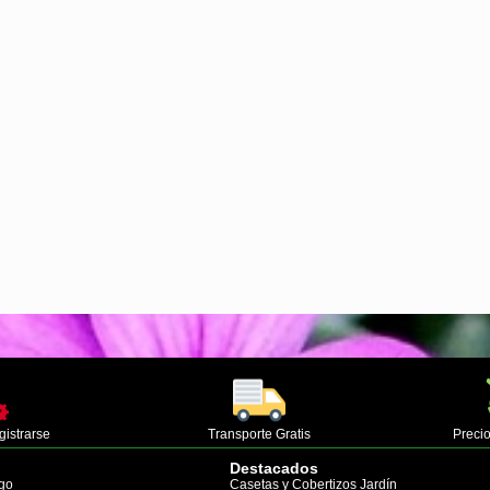
gistrarse
Transporte Gratis
Precio
Destacados
go
Casetas y Cobertizos Jardín