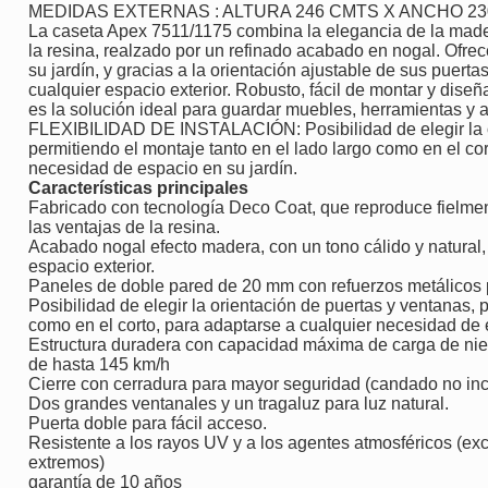
MEDIDAS EXTERNAS : ALTURA 246 CMTS X ANCHO 23
La caseta Apex 7511/1175 combina la elegancia de la madera
la resina, realzado por un refinado acabado en nogal. Ofrec
su jardín, y gracias a la orientación ajustable de sus puerta
cualquier espacio exterior. Robusto, fácil de montar y diseñ
es la solución ideal para guardar muebles, herramientas y a
FLEXIBILIDAD DE INSTALACIÓN: Posibilidad de elegir la o
permitiendo el montaje tanto en el lado largo como en el co
necesidad de espacio en su jardín.
Características principales
Fabricado con tecnología Deco Coat, que reproduce fielment
las ventajas de la resina.
Acabado nogal efecto madera, con un tono cálido y natural
espacio exterior.
Paneles de doble pared de 20 mm con refuerzos metálicos p
Posibilidad de elegir la orientación de puertas y ventanas, 
como en el corto, para adaptarse a cualquier necesidad de 
Estructura duradera con capacidad máxima de carga de niev
de hasta 145 km/h
Cierre con cerradura para mayor seguridad (candado no inc
Dos grandes ventanales y un tragaluz para luz natural.
Puerta doble para fácil acceso.
Resistente a los rayos UV y a los agentes atmosféricos (e
extremos)
garantía de 10 años