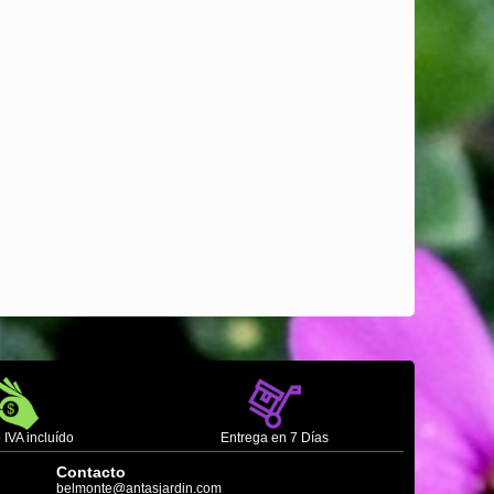
 IVA incluído
Entrega en 7 Días
Contacto
belmonte@antasjardin.com