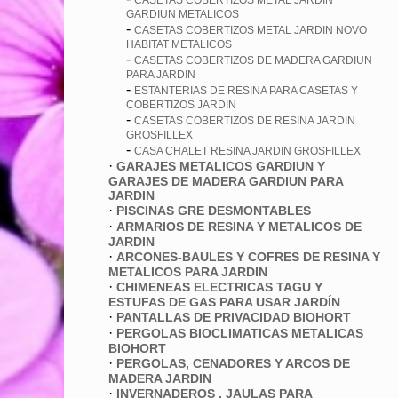
CASETAS COBERTIZOS METAL JARDIN
GARDIUN METALICOS
-
CASETAS COBERTIZOS METAL JARDIN NOVO
HABITAT METALICOS
-
CASETAS COBERTIZOS DE MADERA GARDIUN
PARA JARDIN
-
ESTANTERIAS DE RESINA PARA CASETAS Y
COBERTIZOS JARDIN
-
CASETAS COBERTIZOS DE RESINA JARDIN
GROSFILLEX
-
CASA CHALET RESINA JARDIN GROSFILLEX
·
GARAJES METALICOS GARDIUN Y
GARAJES DE MADERA GARDIUN PARA
JARDIN
·
PISCINAS GRE DESMONTABLES
·
ARMARIOS DE RESINA Y METALICOS DE
JARDIN
·
ARCONES-BAULES Y COFRES DE RESINA Y
METALICOS PARA JARDIN
·
CHIMENEAS ELECTRICAS TAGU Y
ESTUFAS DE GAS PARA USAR JARDÍN
·
PANTALLAS DE PRIVACIDAD BIOHORT
·
PERGOLAS BIOCLIMATICAS METALICAS
BIOHORT
·
PERGOLAS, CENADORES Y ARCOS DE
MADERA JARDIN
·
INVERNADEROS , JAULAS PARA