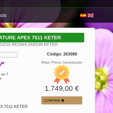
cto
ATURE APEX 7511 KETER
IZOS RESINA JARDIN KETER
Código: 263098
Mejor Precio Garantizado
 en 7
s
1.749,00 €
COMPRAR
X 7511 KETER