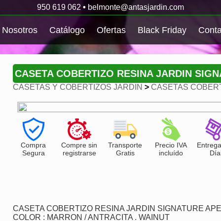
950 619 062
•
belmonte@antasjardin.com
Nosotros
Catálogo
Ofertas
Black Friday
Conta
CASETA COBERTIZO RESINA JARDIN SIGN
CASETAS Y COBERTIZOS JARDIN
>
CASETAS COBERT
Compra
Compre sin
Transporte
Precio IVA
Entrega
Segura
registrarse
Gratis
incluído
Día
CASETA COBERTIZO RESINA JARDIN SIGNATURE APE
COLOR : MARRON / ANTRACITA . WAINUT