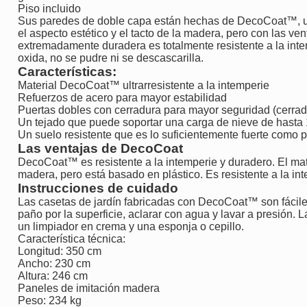
Piso incluido
Sus paredes de doble capa están hechas de DecoCoat™, un
el aspecto estético y el tacto de la madera, pero con las ven
extremadamente duradera es totalmente resistente a la int
oxida, no se pudre ni se descascarilla.
Características:
Material DecoCoat™ ultrarresistente a la intemperie
Refuerzos de acero para mayor estabilidad
Puertas dobles con cerradura para mayor seguridad (cerrad
Un tejado que puede soportar una carga de nieve de hasta
Un suelo resistente que es lo suficientemente fuerte como p
Las ventajas de DecoCoat
DecoCoat™ es resistente a la intemperie y duradero. El mat
madera, pero está basado en plástico. Es resistente a la int
Instrucciones de cuidado
Las casetas de jardín fabricadas con DecoCoat™ son fáciles
paño por la superficie, aclarar con agua y lavar a presión.
un limpiador en crema y una esponja o cepillo.
Característica técnica:
Longitud: 350 cm
Ancho: 230 cm
Altura: 246 cm
Paneles de imitación madera
Peso: 234 kg