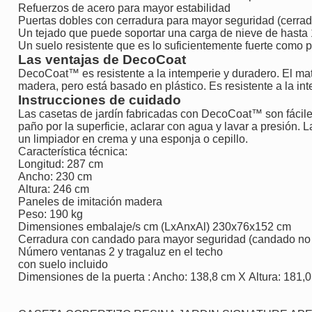
Refuerzos de acero para mayor estabilidad
Puertas dobles con cerradura para mayor seguridad (cerrad
Un tejado que puede soportar una carga de nieve de hasta
Un suelo resistente que es lo suficientemente fuerte como p
Las ventajas de DecoCoat
DecoCoat™ es resistente a la intemperie y duradero. El mat
madera, pero está basado en plástico. Es resistente a la int
Instrucciones de cuidado
Las casetas de jardín fabricadas con DecoCoat™ son fáciles
paño por la superficie, aclarar con agua y lavar a presión.
un limpiador en crema y una esponja o cepillo.
Característica técnica:
Longitud: 287 cm
Ancho: 230 cm
Altura: 246 cm
Paneles de imitación madera
Peso: 190 kg
Dimensiones embalaje/s cm (LxAnxAl) 230x76x152 cm
Cerradura con candado
para mayor seguridad (candado no 
Número ventanas 2 y tragaluz en el techo
con suelo incluido
Dimensiones de la puerta : Ancho: 138,8 cm X Altura: 181,