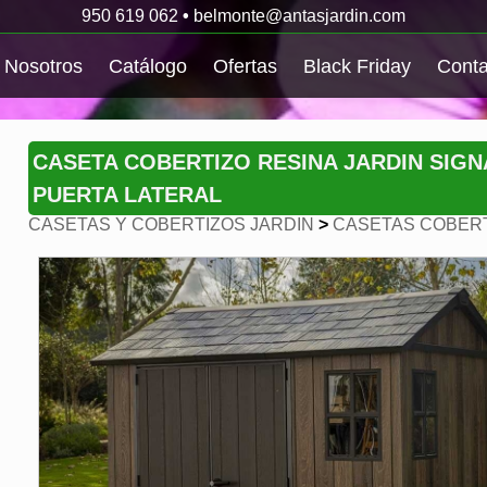
950 619 062
•
belmonte@antasjardin.com
Nosotros
Catálogo
Ofertas
Black Friday
Conta
CASETA COBERTIZO RESINA JARDIN SIGN
PUERTA LATERAL
CASETAS Y COBERTIZOS JARDIN
>
CASETAS COBERT