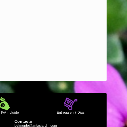
 IVA incluído
Entrega en 7 Días
Contacto
belmonte@antasjardin.com