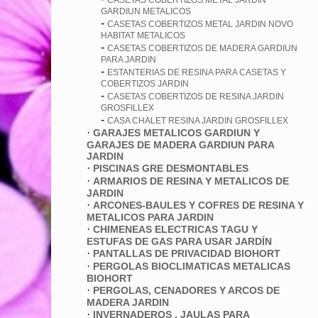
CASETAS COBERTIZOS METAL JARDIN
GARDIUN METALICOS
-
CASETAS COBERTIZOS METAL JARDIN NOVO
HABITAT METALICOS
-
CASETAS COBERTIZOS DE MADERA GARDIUN
PARA JARDIN
-
ESTANTERIAS DE RESINA PARA CASETAS Y
COBERTIZOS JARDIN
-
CASETAS COBERTIZOS DE RESINA JARDIN
GROSFILLEX
-
CASA CHALET RESINA JARDIN GROSFILLEX
·
GARAJES METALICOS GARDIUN Y
GARAJES DE MADERA GARDIUN PARA
JARDIN
·
PISCINAS GRE DESMONTABLES
·
ARMARIOS DE RESINA Y METALICOS DE
JARDIN
·
ARCONES-BAULES Y COFRES DE RESINA Y
METALICOS PARA JARDIN
·
CHIMENEAS ELECTRICAS TAGU Y
ESTUFAS DE GAS PARA USAR JARDÍN
·
PANTALLAS DE PRIVACIDAD BIOHORT
·
PERGOLAS BIOCLIMATICAS METALICAS
BIOHORT
·
PERGOLAS, CENADORES Y ARCOS DE
MADERA JARDIN
·
INVERNADEROS , JAULAS PARA