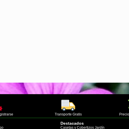
gistrarse
Transporte Gratis
Precio
Destacados
go
Casetas y Cobertizos Jardín