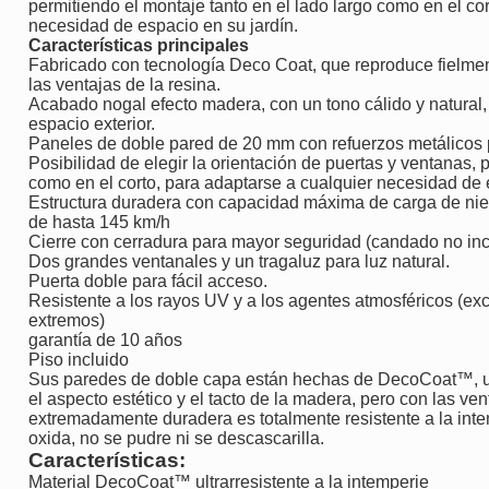
permitiendo el montaje tanto en el lado largo como en el co
necesidad de espacio en su jardín.
Características principales
Fabricado con tecnología Deco Coat, que reproduce fielment
las ventajas de la resina.
Acabado nogal efecto madera, con un tono cálido y natural
espacio exterior.
Paneles de doble pared de 20 mm con refuerzos metálicos p
Posibilidad de elegir la orientación de puertas y ventanas, 
como en el corto, para adaptarse a cualquier necesidad de 
Estructura duradera con capacidad máxima de carga de niev
de hasta 145 km/h
Cierre con cerradura para mayor seguridad (candado no inc
Dos grandes ventanales y un tragaluz para luz natural.
Puerta doble para fácil acceso.
Resistente a los rayos UV y a los agentes atmosféricos (e
extremos)
garantía de 10 años
Piso incluido
Sus paredes de doble capa están hechas de DecoCoat™, un
el aspecto estético y el tacto de la madera, pero con las ven
extremadamente duradera es totalmente resistente a la int
oxida, no se pudre ni se descascarilla.
Características:
Material DecoCoat™ ultrarresistente a la intemperie