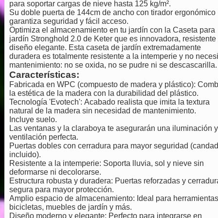
para soportar cargas de nieve hasta 125 kg/m².
Su doble puerta de 144cm de ancho con tirador ergonómico
garantiza seguridad y fácil acceso.
Optimiza el almacenamiento en tu jardín con la Caseta para
jardín Stronghold 2.0 de Keter que es innovadora, resistente
diseño elegante. Esta caseta de jardín extremadamente
duradera es totalmente resistente a la intemperie y no necesi
mantenimiento: no se oxida, no se pudre ni se descascarilla.
Características:
Fabricada en WPC (compuesto de madera y plástico): Comb
la estética de la madera con la durabilidad del plástico.
Tecnología 'Evotech': Acabado realista que imita la textura
natural de la madera sin necesidad de mantenimiento.
Incluye suelo.
Las ventanas y la claraboya te asegurarán una iluminación y
ventilación perfecta.
Puertas dobles con cerradura para mayor seguridad (canda
incluido).
Resistente a la intemperie: Soporta lluvia, sol y nieve sin
deformarse ni decolorarse.
Estructura robusta y duradera: Puertas reforzadas y cerradur
segura para mayor protección.
Amplio espacio de almacenamiento: Ideal para herramientas
bicicletas, muebles de jardín y más.
Diseño moderno y elegante: Perfecto para integrarse en