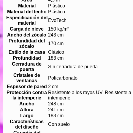
Material
Plástico
Material del techo
Plástico
Especificación del
EvoTech
material
Carga de nieve
150 kg/m²
Ancho del zócalo
243 cm
Profundidad del
170 cm
zócalo
Estilo de la casa
Clásico
Profundidad
183 cm
Cerradura de
Sin cerradura de puerta
puerta
Cristales de
Policarbonato
ventanas
Espesor de pared
2 cm
Protección contra
Resistente a los rayos UV, Resistente a 
la intemperie
intemperie
Ancho
248 cm
Altura
241 cm
Largo
183 cm
Características
Con suelo
del diseño
Garantía del