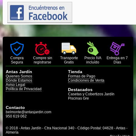
Compra
Compre sin
Transporte
Precio IVA
Entrega en 7
Segura
registrarse
Gratis
incluído
Días
Antas Jardín
Tienda
Quienes Somos
Formas de Pago
Dónde Estamos
Condiciones de Venta
Aviso Legal
Política de Privacidad
Destacados
Casetas y Cobertizos Jardín
Piscinas Gre
Contacto
belmonte@antasjardin.com
950 619 062
© 2018 - Antas Jardín - Ctra Nacional 340 - Código Postal: 04628 - Antas -
Almería