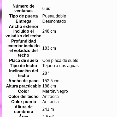
Número de
6 ud.
ventanas
Tipo de puerta
Puerta doble
Entrega
Desmontado
Ancho exterior
incluido el
248 cm
voladizo del techo
Profundidad
exterior incluido
183 cm
el voladizo del
techo
Placa de suelo
Con placa de suelo
Tipo de techo
Tejado a dos aguas
Inclinación del
28 °
techo
Ancho de paso
152,5 cm
Altura practicable
188 cm
Color
Marrón/Negro
Color del techo
Antracita
Color puerta
Antracita
Altura de
241 m
cumbrera
Área
4,5 m²