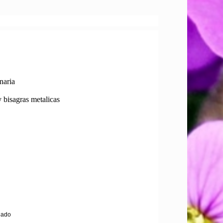
naria
y bisagras metalicas
jado