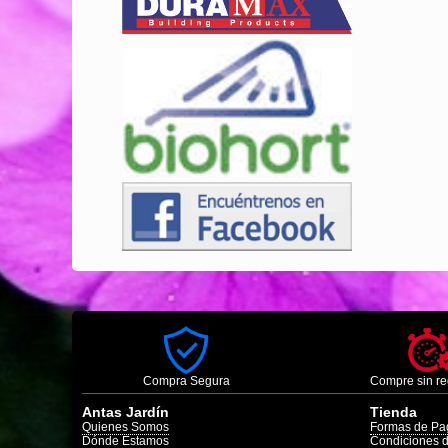
Compra Segura
Compre sin re
Antas Jardín
Tienda
Quienes Somos
Formas de Pa
Dónde Estamos
Condiciones 