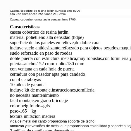
Caseta cobertizo de resina jardin suncast bms 8700
alto-262 cmm,ancho-255,fondo-218 cmm
Caseta cobertizo resina jardin suncast bms 8700
Características
caseta cobertizo de resina jardin
material-polietileno alta densidad (hdpe)
superficie de los paneles en relieve,de doble cara
incluye suelo antideslizante,reforzado para objetos pesados,maqui
suelo reforzado en paso de roedas
doble puerta con estructura metalica,muy robustas,con tornilleria 
puerta--ancho-152 cmm x alto-180 cmm
con ventana en cada hoja de puerta
cerradura con pasador apta para candado
con 4 claraboyas
10 años de garantia
incluye kit de montaje,instrucciones,tornilleria
no necesita mantenimiento
facil montaje,en grado bricolaje
color beig fondo--gris
peso-165 kg
textura imitacion madera
viga de metal del canto proporciona soporte de techo
armazon y travesaños de metal que proporcionan estabilidad y soporte al te
2 rejillas de ventilacion decorativas