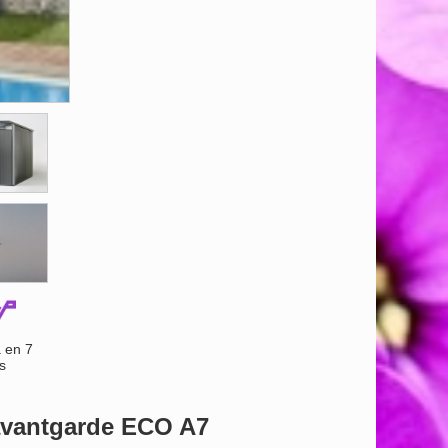
 en 7
s
 avantgarde ECO A7