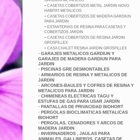
GARDIUN METALICOS
-
CASETAS COBERTIZOS METAL JARDIN NOVO
HABITAT METALICOS
-
CASETAS COBERTIZOS DE MADERA GARDIUN
PARA JARDIN
-
ESTANTERIAS DE RESINA PARA CASETAS Y
COBERTIZOS JARDIN
-
CASETAS COBERTIZOS DE RESINA JARDIN
GROSFILLEX
-
CASA CHALET RESINA JARDIN GROSFILLEX
·
GARAJES METALICOS GARDIUN Y
GARAJES DE MADERA GARDIUN PARA
JARDIN
·
PISCINAS GRE DESMONTABLES
·
ARMARIOS DE RESINA Y METALICOS DE
JARDIN
·
ARCONES-BAULES Y COFRES DE RESINA Y
METALICOS PARA JARDIN
·
CHIMENEAS ELECTRICAS TAGU Y
ESTUFAS DE GAS PARA USAR JARDÍN
·
PANTALLAS DE PRIVACIDAD BIOHORT
·
PERGOLAS BIOCLIMATICAS METALICAS
BIOHORT
·
PERGOLAS, CENADORES Y ARCOS DE
MADERA JARDIN
·
INVERNADEROS , JAULAS PARA
ANIMALES, GALLINEROS, CASETAS DE