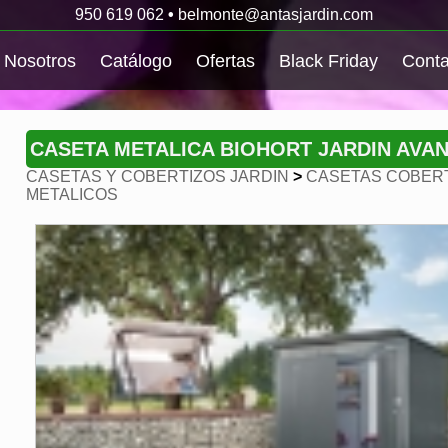
950 619 062
•
belmonte@antasjardin.com
Nosotros
Catálogo
Ofertas
Black Friday
Conta
CASETA METALICA BIOHORT JARDIN AVA
CASETAS Y COBERTIZOS JARDIN
>
CASETAS COBERT
METALICOS