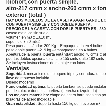
biohort,con puerta simple,
alto-217 cmm x ancho-260 cmm x f
exterior (total )
HAY DOS MODELOS DE LA CASETA AVANTGARDE ECO
CON PUERTA SIMPLE
Y CON DOBLE PUERTA,
PRECIO DE LA CASETA CON DOBLE PUERTA ES ; 28
caseta metalica sin suelo
volumen en m3 :: 13.10 m3
superficie 7.80 mts2
Peso puerta estándar: 209 Kg – Empaquetada en 4 bultos.
peso doble puerta --219 kg --empaquetada en 4 bultos
Abertura de la puerta:
puerta estándar:
ancho 76 cmts x al
puertas dobles opcionales:ancho 155 cmts x alto 182 cmts
Se incluyen instrucciones de montaje con fotos
Ventajas
Seguridad:
mecanismo de bloqueo triple y cerradura de po
llave de repuesto incluida
Diseño moderno
Funcionalidad óptima:
la puerta también se puede instalar 
puede colocar donde se prefiera (derecha o izquierda)
Los mejores materiales:
chapa de acero barnizada con pol
bisagras de acero inoxidable
Gran estabilidad:
Soporta hasta 150 kg de nieve por m²