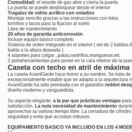
Comodidad:
el resorte de gas abre y cierra la puerta
La puerta se puede desbloquear desde el interior
Tragaluz de vidrio acrílico con voladizo
Montaje sencillo gracias a las instrucciones con fotos
tornillos y tacos para la fijacion al suelo
Libre de mantenimiento
20 años de garantía anticorrosión
Incluye equipo básico completo
Sistema de orden integrado en el interior ( set de 2 baldas,
balda a la altura deseada )
4 soportes para colgar ,,palas,rastrillos,mangueras.etc
2 portaherramientas para poner en la cara interior de la pue
Caseta con techo en atril de máxima 
La caseta AvantGarde hace honor a su nombre. Se trata de
excepcionalmente estable que se adapta a la arquitectura 
AvantGarde ha sido premiada con el galardón
reddot desi
diseño moderno y vanguardista.
Su aspecto elegante,
a la par que prácticas ventajas
para 
satisfacción.
La nula necesidad de mantenimiento
durant
aprovechar su valioso tiempo libre. La cerradura de cilindro
seguridad y evita que accedan intrusos.
EQUIPAMIENTO BASICO YA INCLUIDO EN LOS 4 MO