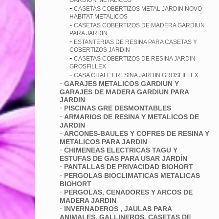
GARDIUN METALICOS
-
CASETAS COBERTIZOS METAL JARDIN NOVO
HABITAT METALICOS
-
CASETAS COBERTIZOS DE MADERA GARDIUN
PARA JARDIN
-
ESTANTERIAS DE RESINA PARA CASETAS Y
COBERTIZOS JARDIN
-
CASETAS COBERTIZOS DE RESINA JARDIN
GROSFILLEX
-
CASA CHALET RESINA JARDIN GROSFILLEX
·
GARAJES METALICOS GARDIUN Y
GARAJES DE MADERA GARDIUN PARA
JARDIN
·
PISCINAS GRE DESMONTABLES
·
ARMARIOS DE RESINA Y METALICOS DE
JARDIN
·
ARCONES-BAULES Y COFRES DE RESINA Y
METALICOS PARA JARDIN
·
CHIMENEAS ELECTRICAS TAGU Y
ESTUFAS DE GAS PARA USAR JARDÍN
·
PANTALLAS DE PRIVACIDAD BIOHORT
·
PERGOLAS BIOCLIMATICAS METALICAS
BIOHORT
·
PERGOLAS, CENADORES Y ARCOS DE
MADERA JARDIN
·
INVERNADEROS , JAULAS PARA
ANIMALES, GALLINEROS, CASETAS DE