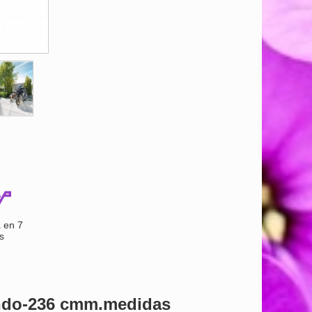
 en 7
s
ondo-236 cmm.medidas