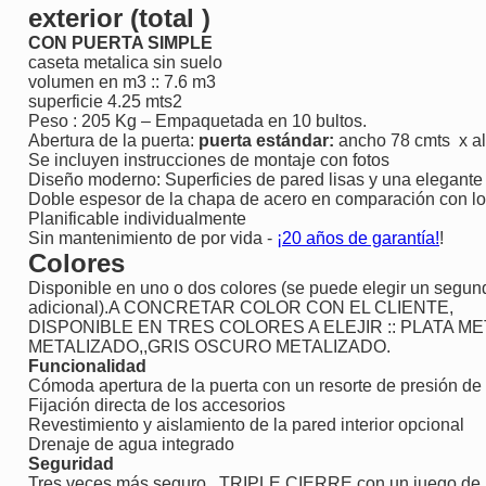
exterior (total )
CON PUERTA SIMPLE
caseta metalica sin suelo
volumen en m3 :: 7.6 m3
superficie 4.25 mts2
Peso : 205 Kg – Empaquetada en 10 bultos.
Abertura de la puerta:
puerta estándar:
ancho 78 cmts x al
Se incluyen instrucciones de montaje con fotos
Diseño moderno: Superficies de pared lisas y una elegante 
Doble espesor de la chapa de acero en comparación con lo
Planificable individualmente
Sin mantenimiento de por vida -
¡20 años de garantía!
!
Colores
Disponible en uno o dos colores (se puede elegir un segundo
adicional).A CONCRETAR COLOR CON EL CLIENTE,
DISPONIBLE EN TRES COLORES A ELEJIR :: PLATA M
METALIZADO,,GRIS OSCURO METALIZADO.
Funcionalidad
Cómoda apertura de la puerta con un resorte de presión de
Fijación directa de los accesorios
Revestimiento y aislamiento de la pared interior opcional
Drenaje de agua integrado
Seguridad
Tres veces más seguro , TRIPLE CIERRE con un juego de ma