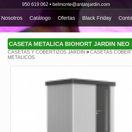
950 619 062
•
belmonte@antasjardin.com
Nosotros
Catálogo
Ofertas
Black Friday
Conta
CASETA METALICA BIOHORT JARDIN NEO 
CASETAS Y COBERTIZOS JARDIN
>
CASETAS COBERT
METALICOS