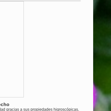
techo
edad gracias a sus propiedades higroscópicas.