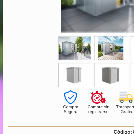
Compra
Compre sin
Transpor
Segura
registrarse
Gratis
Código: 