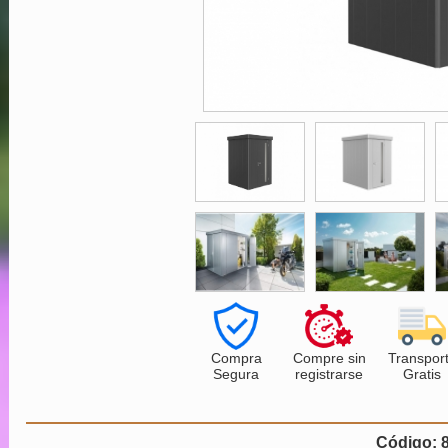
Compra
Compre sin
Transpor
Segura
registrarse
Gratis
Código: 