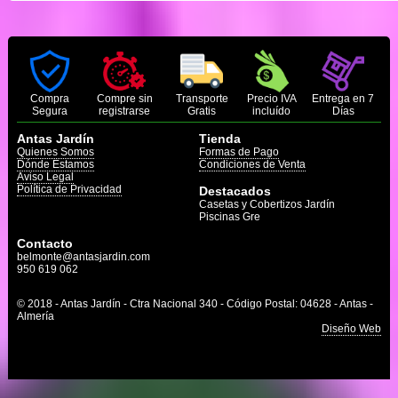
Compra
Compre sin
Transporte
Precio IVA
Entrega en 7
Segura
registrarse
Gratis
incluído
Días
Antas Jardín
Tienda
Quienes Somos
Formas de Pago
Dónde Estamos
Condiciones de Venta
Aviso Legal
Política de Privacidad
Destacados
Casetas y Cobertizos Jardín
Piscinas Gre
Contacto
belmonte@antasjardin.com
950 619 062
© 2018 - Antas Jardín - Ctra Nacional 340 - Código Postal: 04628 - Antas -
Almería
Diseño Web