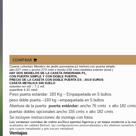
COMPRAR
Caseta cobertizo Metalico de jardin panorama p1 biohort,con puerta simple,
alto-227 cmm x ancho-273 cmm x fondo-158 cmm.medidas exterior (total )
HAY DOS MODELOS DE LA CASETA PANORAMA P1,
CON PUERTA SIMPLE
Y CON DOBLE PUERTA,
PRECIO DE LA CASETA CON DOBLE PUERTA ES ; 3019 EUROS
CASETA METALICA SIN SUELO
volumen en m3 :: 7.1 m3
superficie 4.31 mts2
Peso puerta estándar: 183 Kg – Empaquetada en 5 bultos.
peso doble puerta --193 kg --empaquetada en 5 bultos
Abertura de la puerta:
puerta estándar:
ancho 76 cmts x alto 182 cmts
puertas dobles opcionales:ancho 155 cmts x alto 182 cmts
Se incluyen instrucciones de montaje con fotos
Las ventanas corridas de vidrio acrílico aportan ligereza y un toque moderno a la n
acabados de calidad Biohort, las configuraciones personalizadas y los distintos tamaños
gris cuarzo metalizado y gris oscuro metalizad
Ventajas