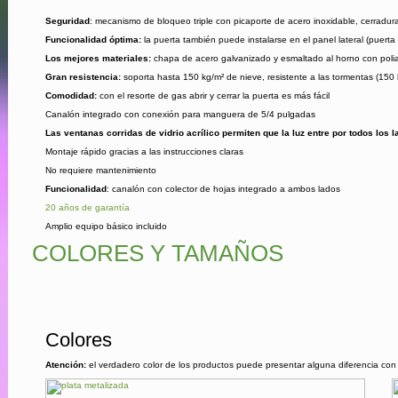
Seguridad
: mecanismo de bloqueo triple con picaporte de acero inoxidable, cerradura 
Funcionalidad óptima:
la puerta también puede instalarse en el panel lateral (puerta
Los mejores materiales:
chapa de acero galvanizado y esmaltado al horno con poliam
Gran resistencia:
soporta hasta 150 kg/m² de nieve, resistente a las tormentas (150 
Comodidad:
con el resorte de gas abrir y cerrar la puerta es más fácil
Canalón integrado con conexión para manguera de 5/4 pulgadas
Las ventanas corridas de vidrio acrílico permiten que la luz entre por todos los 
Montaje rápido gracias a las instrucciones claras
No requiere mantenimiento
Funcionalidad
: canalón con colector de hojas integrado a ambos lados
20 años de garantía
Amplio equipo básico incluido
COLORES Y TAMAÑOS
Colores
Atención:
el verdadero color de los productos puede presentar alguna diferencia con 