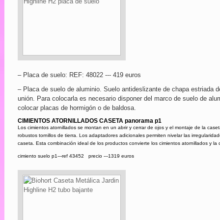
– Placa de suelo: REF: 48022 --- 419 euros
– Placa de suelo de aluminio. Suelo antideslizante de chapa estriada d
unión. Para colocarla es necesario disponer del marco de suelo de alumin
colocar placas de hormigón o de baldosa.
CIMIENTOS ATORNILLADOS CASETA panorama p1
Los cimientos atornillados se montan en un abrir y cerrar de ojos y el montaje de la ca
robustos tornillos de tierra. Los adaptadores adicionales permiten nivelar las irregularid
caseta. Esta combinación ideal de los productos convierte los cimientos atornillados y la
cimiento suelo p1---ref 43452 precio ---1319 euros