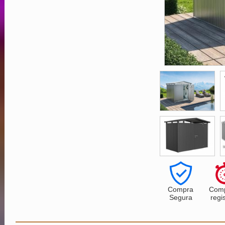
Compra
Comp
Segura
regi