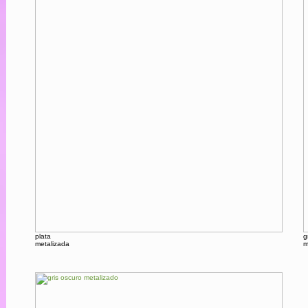
plata
g
metalizada
m