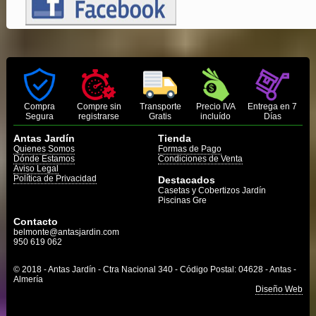
Compra
Compre sin
Transporte
Precio IVA
Entrega en 7
Segura
registrarse
Gratis
incluído
Días
Antas Jardín
Tienda
Quienes Somos
Formas de Pago
Dónde Estamos
Condiciones de Venta
Aviso Legal
Política de Privacidad
Destacados
Casetas y Cobertizos Jardín
Piscinas Gre
Contacto
belmonte@antasjardin.com
950 619 062
© 2018 - Antas Jardín - Ctra Nacional 340 - Código Postal: 04628 - Antas -
Almería
Diseño Web