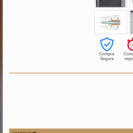
Compra
Comp
Segura
regi