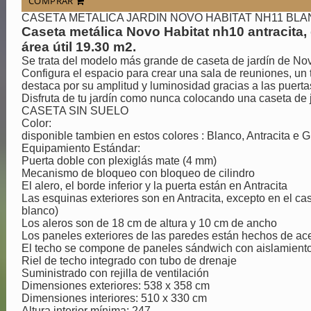
COMPRAR
CASETA METALICA JARDIN NOVO HABITAT NH11 BL
Caseta metálica Novo Habitat nh10 antracita
área útil 19.30 m2.
Se trata del modelo más grande de caseta de jardín de Novo
Configura el espacio para crear una sala de reuniones, un 
destaca por su amplitud y luminosidad gracias a las puerta
Disfruta de tu jardín como nunca colocando una caseta de j
CASETA SIN SUELO
Color:
disponible tambien en estos colores : Blanco, Antracita e G
Equipamiento Estándar:
Puerta doble con plexiglás mate (4 mm)
Mecanismo de bloqueo con bloqueo de cilindro
El alero, el borde inferior y la puerta están en Antracita
Las esquinas exteriores son en Antracita, excepto en el cas
blanco)
Los aleros son de 18 cm de altura y 10 cm de ancho
Los paneles exteriores de las paredes están hechos de ac
El techo se compone de paneles sándwich con aislamiento
Riel de techo integrado con tubo de drenaje
Suministrado con rejilla de ventilación
Dimensiones exteriores: 538 x 358 cm
Dimensiones interiores: 510 x 330 cm
Altura interior mínima: 247