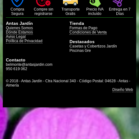
Compra
Compre sin
Transporte
Precio IVA
Entrega en 7
Segura
registrarse
Gratis
incluído
Días
Antas Jardín
Tienda
Quienes Somos
Formas de Pago
Dónde Estamos
Condiciones de Venta
Aviso Legal
Política de Privacidad
Destacados
Casetas y Cobertizos Jardín
Piscinas Gre
Contacto
belmonte@antasjardin.com
950 619 062
© 2018 - Antas Jardín - Ctra Nacional 340 - Código Postal: 04628 - Antas -
Almería
Diseño Web