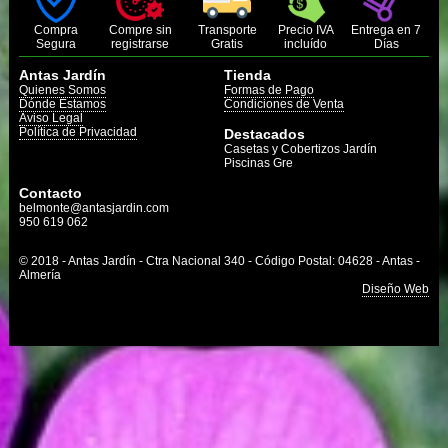
Compra
Compre sin
Transporte
Precio IVA
Entrega en 7
Segura
registrarse
Gratis
incluído
Días
Antas Jardín
Tienda
Quienes Somos
Formas de Pago
Dónde Estamos
Condiciones de Venta
Aviso Legal
Política de Privacidad
Destacados
Casetas y Cobertizos Jardín
Piscinas Gre
Contacto
belmonte@antasjardin.com
950 619 062
© 2018 - Antas Jardín - Ctra Nacional 340 - Código Postal: 04628 - Antas -
Almería
Diseño Web