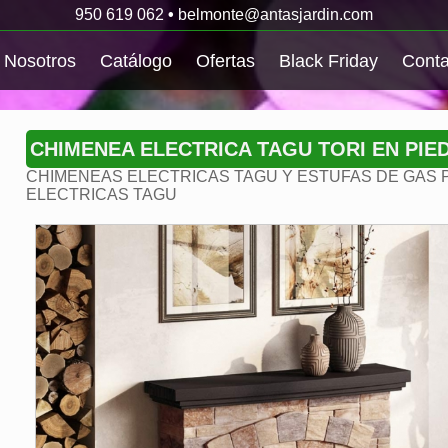
950 619 062
•
belmonte@antasjardin.com
Nosotros
Catálogo
Ofertas
Black Friday
Conta
CHIMENEA ELECTRICA TAGU TORI EN PI
CHIMENEAS ELECTRICAS TAGU Y ESTUFAS DE GAS 
ELECTRICAS TAGU