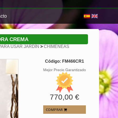
cto
EDRA CREMA
PARA USAR JARDÍN
>
CHIMENEAS
Código: FM466CR1
Mejor Precio Garantizado
770,00 €
COMPRAR