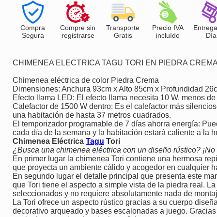
Compra
Compre sin
Transporte
Precio IVA
Entrega
Segura
registrarse
Gratis
incluído
Día
CHIMENEA ELECTRICA TAGU TORI EN PIEDRA CREM
Chimenea eléctrica de color Piedra Crema
Dimensiones: Anchura 93cm x Alto 85cm x Profundidad 26
Efecto llama LED: El efecto llama necesita 10 W, menos de
Calefactor de 1500 W dentro: Es el calefactor más silenci
una habitación de hasta 37 metros cuadrados.
El temporizador programable de 7 días ahorra energía: Pue
cada día de la semana y la habitación estará caliente a la h
Chimenea Eléctrica
Tagu
Tori
¿Busca una chimenea eléctrica con un diseño rústico? ¡No t
En primer lugar la chimenea Tori contiene una hermosa re
que proyecta un ambiente cálido y acogedor en cualquier h
En segundo lugar el detalle principal que presenta este ma
que Tori tiene el aspecto a simple vista de la piedra real.
seleccionados y no requiere absolutamente nada de montaje 
La Tori ofrece un aspecto rústico gracias a su cuerpo diseñ
decorativo arqueado y bases escalonadas a juego. Gracias 