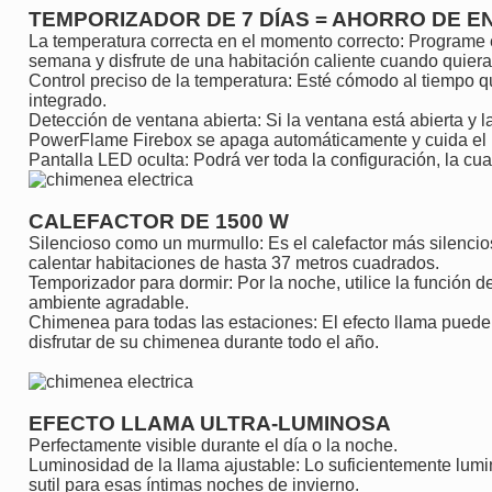
TEMPORIZADOR DE 7 DÍAS = AHORRO DE E
La temperatura correcta en el momento correcto:
Programe el
semana y disfrute de una habitación caliente cuando quiera
Control preciso de la temperatura:
Esté cómodo al tiempo qu
integrado.
Detección de ventana abierta:
Si la ventana está abierta y 
PowerFlame Firebox se apaga automáticamente y cuida el
Pantalla LED oculta:
Podrá ver toda la configuración, la cu
CALEFACTOR DE 1500 W
Silencioso como un murmullo:
Es el calefactor más silenc
calentar habitaciones de hasta 37 metros cuadrados.
Temporizador para dormir:
Por la noche, utilice la función
ambiente agradable.
Chimenea para todas las estaciones:
El efecto llama puede 
disfrutar de su chimenea durante todo el año.
EFECTO LLAMA ULTRA-LUMINOSA
Perfectamente visible durante el día o la noche.
Luminosidad de la llama ajustable:
Lo suficientemente lumi
sutil para esas íntimas noches de invierno.