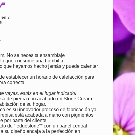
 en 7
s
A
cm, No se necesita ensamblaje
 lo que consume una bombilla.
oso que hayamos hecho jamás y puede calentar
de establecer un horario de calefacción para
ora correcta.
e vayas, estás en el lugar indicado!
pisa de piedra con acabado en Stone Cream
abitación de su hogar.
rco es su innovador proceso de fabricación ya
 La repisa está acabada a mano con pigmentos
por parte del cliente.
ado de “ledgestone”* con un panel central
a su diseño encaja a la perfección en