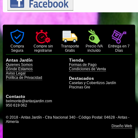
Compra
Compre sin
Transporte
Precio IVA
Entrega en 7
Segura
registrarse
Gratis
incluído
Días
Antas Jardín
Tienda
Quienes Somos
Formas de Pago
Dónde Estamos
Condiciones de Venta
Aviso Legal
Política de Privacidad
Destacados
Casetas y Cobertizos Jardín
Piscinas Gre
Contacto
belmonte@antasjardin.com
950 619 062
© 2018 - Antas Jardín - Ctra Nacional 340 - Código Postal: 04628 - Antas -
Almería
Diseño Web