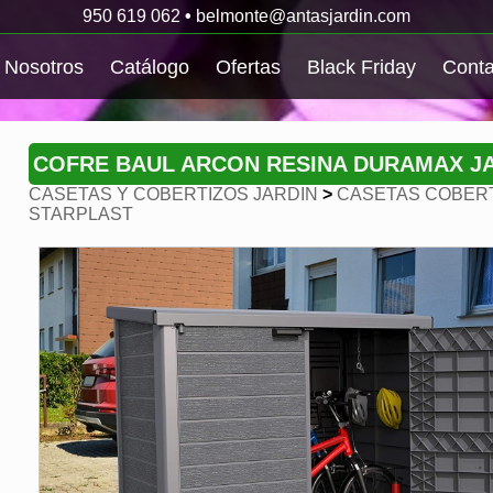
950 619 062
•
belmonte@antasjardin.com
Nosotros
Catálogo
Ofertas
Black Friday
Conta
COFRE BAUL ARCON RESINA DURAMAX JAR
CASETAS Y COBERTIZOS JARDIN
>
CASETAS COBERT
STARPLAST