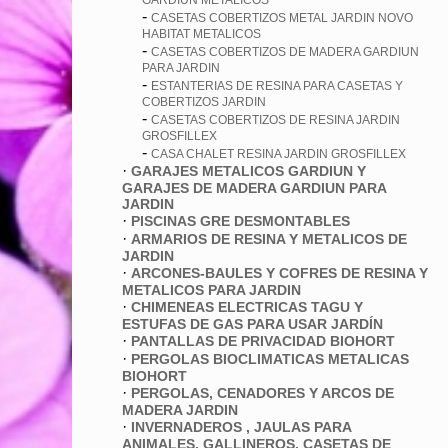
GARDIUN METALICOS
-
CASETAS COBERTIZOS METAL JARDIN NOVO
HABITAT METALICOS
-
CASETAS COBERTIZOS DE MADERA GARDIUN
PARA JARDIN
-
ESTANTERIAS DE RESINA PARA CASETAS Y
COBERTIZOS JARDIN
-
CASETAS COBERTIZOS DE RESINA JARDIN
GROSFILLEX
-
CASA CHALET RESINA JARDIN GROSFILLEX
·
GARAJES METALICOS GARDIUN Y
GARAJES DE MADERA GARDIUN PARA
JARDIN
·
PISCINAS GRE DESMONTABLES
·
ARMARIOS DE RESINA Y METALICOS DE
JARDIN
·
ARCONES-BAULES Y COFRES DE RESINA Y
METALICOS PARA JARDIN
·
CHIMENEAS ELECTRICAS TAGU Y
ESTUFAS DE GAS PARA USAR JARDÍN
·
PANTALLAS DE PRIVACIDAD BIOHORT
·
PERGOLAS BIOCLIMATICAS METALICAS
BIOHORT
·
PERGOLAS, CENADORES Y ARCOS DE
MADERA JARDIN
·
INVERNADEROS , JAULAS PARA
ANIMALES, GALLINEROS, CASETAS DE