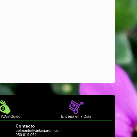
 IVA incluído
Entrega en 7 Días
Contacto
belmonte@antasjardin.com
950 619 062