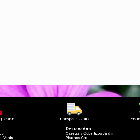
gistrarse
Transporte Gratis
Precio
Destacados
go
Casetas y Cobertizos Jardín
de Venta
Piscinas Gre