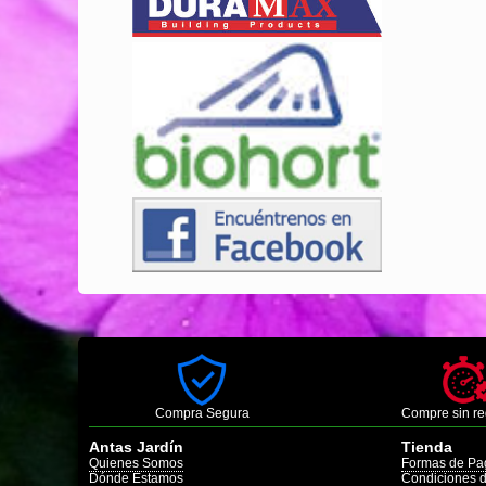
Compra Segura
Compre sin re
Antas Jardín
Tienda
Quienes Somos
Formas de Pa
Dónde Estamos
Condiciones 