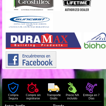
Compra
Compre sin
Transporte
Precio IVA
Entrega en 7
Segura
registrarse
Gratis
incluído
Días
Antas Jardín
Tienda