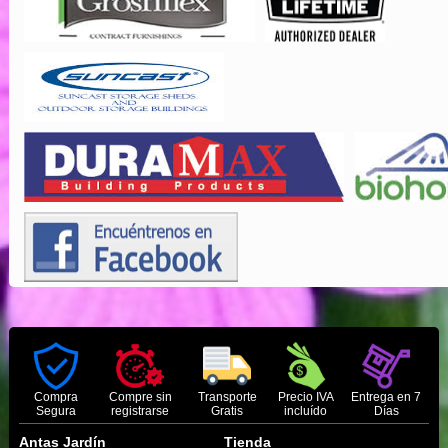
Compra
Compre sin
Transporte
Precio IVA
Entrega en 7
Segura
registrarse
Gratis
incluído
Días
Antas Jardín
Tienda