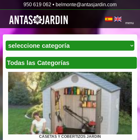
950 619 062
•
belmonte@antasjardin.com
menu
Todas las Categorías
CASETAS Y COBERTIZOS JARDIN