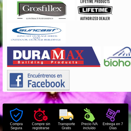
Compra
Compre sin
Transporte
Precio IVA
Entrega en 7
Segura
registrarse
Gratis
incluído
Días