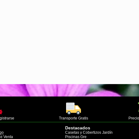
gistrarse
Transporte Gratis
Precio
Destacados
go
Casetas y Cobertizos Jardín
de Venta
Piscinas Gre