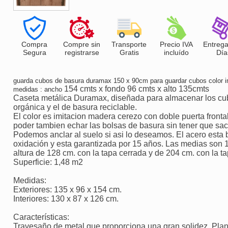
Compra
Compre sin
Transporte
Precio IVA
Entrega
Segura
registrarse
Gratis
incluído
Día
guarda cubos de basura duramax 150 x 90cm para guardar cubos color i
154 cmts x fondo 96 cmts x alto 135cmts
medidas : ancho
Caseta metálica Duramax, diseñada para almacenar los cu
orgánica y el de basura reciclable.
El color es imitacion madera cerezo con doble puerta frontal
poder tambien echar las bolsas de basura sin tener que sac
Podemos anclar al suelo si asi lo deseamos. El acero esta b
oxidación y esta garantizada por 15 años. Las medias son 1
altura de 128 cm. con la tapa cerrada y de 204 cm. con la ta
Superficie: 1,48 m2
Medidas:
Exteriores: 135 x 96 x 154 cm.
Interiores: 130 x 87 x 126 cm.
Características:
Travesaño de metal que proporciona una gran solidez. Pla