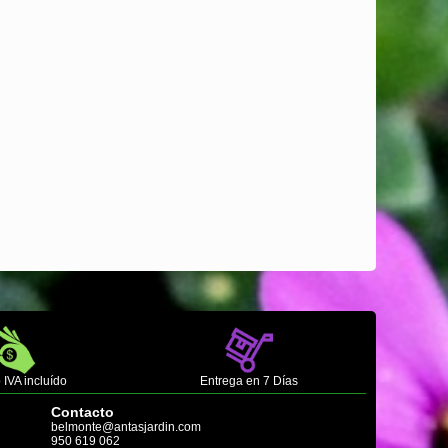
 IVA incluído
Entrega en 7 Días
Contacto
belmonte@antasjardin.com
950 619 062