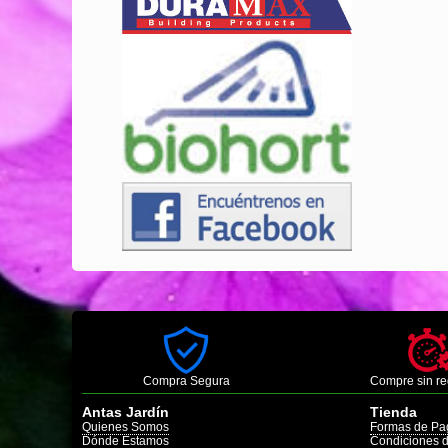
Compra Segura
Compre sin re
Antas Jardín
Tienda
Quienes Somos
Formas de Pa
Dónde Estamos
Condiciones 