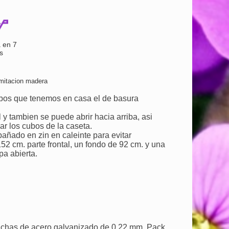
 en 7
s
mitacion madera
bos que tenemos en casa el de basura
 y tambien se puede abrir hacia arriba, asi
ar los cubos de la caseta.
añado en zin en caleinte para evitar
52 cm. parte frontal, un fondo de 92 cm. y una
pa abierta.
nchas de acero galvanizado de 0,22 mm. Pack