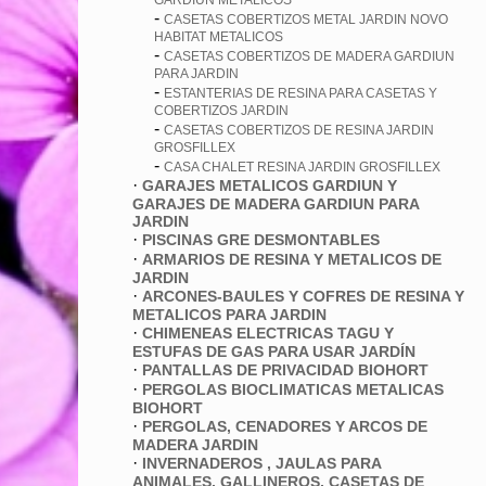
GARDIUN METALICOS
-
CASETAS COBERTIZOS METAL JARDIN NOVO
HABITAT METALICOS
-
CASETAS COBERTIZOS DE MADERA GARDIUN
PARA JARDIN
-
ESTANTERIAS DE RESINA PARA CASETAS Y
COBERTIZOS JARDIN
-
CASETAS COBERTIZOS DE RESINA JARDIN
GROSFILLEX
-
CASA CHALET RESINA JARDIN GROSFILLEX
·
GARAJES METALICOS GARDIUN Y
GARAJES DE MADERA GARDIUN PARA
JARDIN
·
PISCINAS GRE DESMONTABLES
·
ARMARIOS DE RESINA Y METALICOS DE
JARDIN
·
ARCONES-BAULES Y COFRES DE RESINA Y
METALICOS PARA JARDIN
·
CHIMENEAS ELECTRICAS TAGU Y
ESTUFAS DE GAS PARA USAR JARDÍN
·
PANTALLAS DE PRIVACIDAD BIOHORT
·
PERGOLAS BIOCLIMATICAS METALICAS
BIOHORT
·
PERGOLAS, CENADORES Y ARCOS DE
MADERA JARDIN
·
INVERNADEROS , JAULAS PARA
ANIMALES, GALLINEROS, CASETAS DE