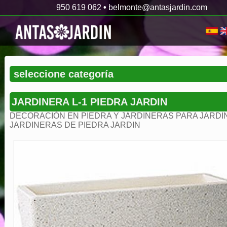
950 619 062
•
belmonte@antasjardin.com
JARDINERA L-1 PIEDRA JARDIN
DECORACIÓN EN PIEDRA Y JARDINERAS PARA JARDI
JARDINERAS DE PIEDRA JARDIN