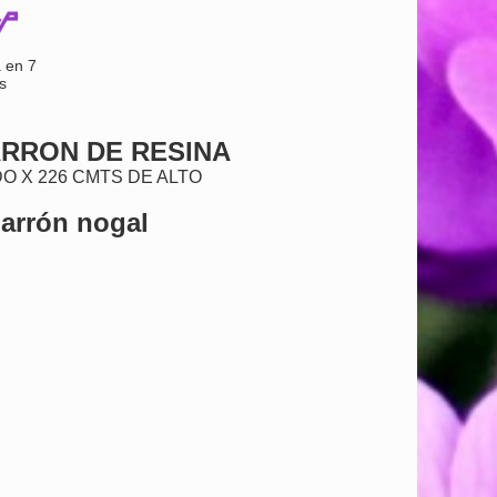
 en 7
s
RRON DE RESINA
O X 226 CMTS DE ALTO
Marrón nogal