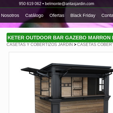
950 619 062
•
belmonte@antasjardin.com
Nosotros
Catálogo
Ofertas
Black Friday
Conta
KETER OUTDOOR BAR GAZEBO MARRON 
CASETAS Y COBERTIZOS JARDIN
>
CASETAS COBERT