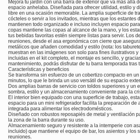
Mejora tu jardín con una barra de exterior que va más allá de
espacio anhelaba. Diseñada para ofrecer utilidad, estilo y di
libre en una ocasión memorable. La amplia superficie de tra
cócteles o servir a los invitados, mientras que los estante
mantienen todo organizado e incluso incluyen espacio para 
copas mantiene las copas al alcance de la mano, y los esta
tus bebidas favoritas estén siempre listas para servir. Los de
reuniones, desde el asa ergonómica con cierre que asegura 
metálicos que añaden comodidad y estilo (nota: los taburete
muestran en las imágenes son solo para fines ilustrativos y 
incluidas en el kit completo, el montaje es sencillo, y graci
mantenimiento, podrás disfrutar de tu barra temporada tras
Características y beneficios
Se transforma sin esfuerzo de un cobertizo compacto en un
minutos, lo que le brinda un uso versátil de su espacio exter
Dos amplias barras de servicio con toldos superiores y un 
sombra, estilo y un almacenamiento conveniente para la crist
El interior bien equipado con una superficie de trabajo, es
espacio para un mini refrigerador facilita la preparación de
integrada para alimentar los electrodomésticos.
Diseñado con robustos reposapiés de metal y ventilación p
la zona de la barra durante su uso.
Almacenamiento seguro y resistente a la intemperie con a
incluido) que mantiene el equipo de bar, los asientos y los
reuniones.