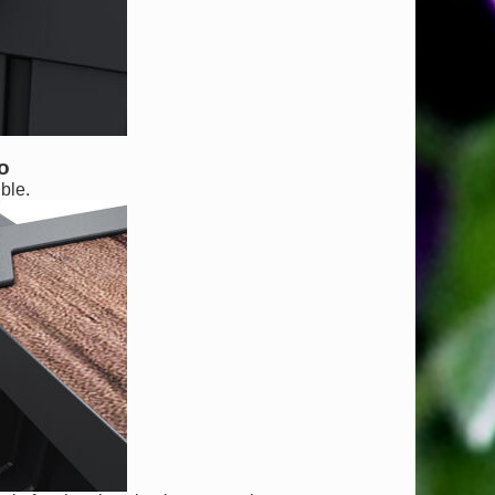
o
ble.