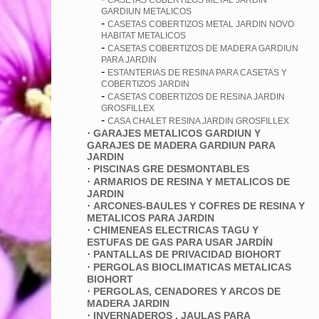
CASETAS COBERTIZOS METAL JARDIN
GARDIUN METALICOS
-
CASETAS COBERTIZOS METAL JARDIN NOVO
HABITAT METALICOS
-
CASETAS COBERTIZOS DE MADERA GARDIUN
PARA JARDIN
-
ESTANTERIAS DE RESINA PARA CASETAS Y
COBERTIZOS JARDIN
-
CASETAS COBERTIZOS DE RESINA JARDIN
GROSFILLEX
-
CASA CHALET RESINA JARDIN GROSFILLEX
·
GARAJES METALICOS GARDIUN Y
GARAJES DE MADERA GARDIUN PARA
JARDIN
·
PISCINAS GRE DESMONTABLES
·
ARMARIOS DE RESINA Y METALICOS DE
JARDIN
·
ARCONES-BAULES Y COFRES DE RESINA Y
METALICOS PARA JARDIN
·
CHIMENEAS ELECTRICAS TAGU Y
ESTUFAS DE GAS PARA USAR JARDÍN
·
PANTALLAS DE PRIVACIDAD BIOHORT
·
PERGOLAS BIOCLIMATICAS METALICAS
BIOHORT
·
PERGOLAS, CENADORES Y ARCOS DE
MADERA JARDIN
·
INVERNADEROS , JAULAS PARA