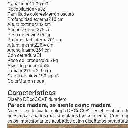
Capacidad
11,05 m3
Recopilación
Nuez
Familia de colores
Marrón oscuro
Profundidad externa
210 cm
Altura exterior
232 cm
Ancho exterior
279 cm
Peso de envío
275 kg
Profundidad interna
201 cm
Altura interna
226,4 cm
Ancho interno
264 cm
Con cerradura
Sí
Peso del producto
265 kg
Asistido por pistón
Sí
Tamaño
279 x 210 cm
Carga de nieve
150 kg/m2
Color
Marrón nogal
Características
Diseño DEcoCOAT duradero
Parece madera, se siente como madera
Nuestra exclusiva tecnología DECoCOAT es el resultado de
nuestros acabados más singulares hasta la fecha. Con la apa
estos impresionantes acabados están diseñados para durar 