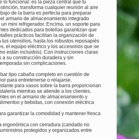
 lo funcional: es la pieza central que tu
stinción, transforma cualquier reunión al aire
bajo de la barra es perfecta para preparar
s del armario de almacenamiento integrado
un mini refrigerador. Encima, un soporte para
ntes dedicados para botellas garantizan que
talles prácticos facilitan la organización de
tus utensilios, hasta los robustos reposapiés
s, el equipo eléctrico y los accesorios que se
no están incluidos). Con instrucciones claras
as a su construcción duradera y sin
 temporada sin complicaciones.
 bar tipo cabaña completo en cuestión de
ior para entretenerse o relajarse.
estante para vasos sobre la barra proporcionan
alería mientras se atiende a los clientes.
tantes en el armario de almacenamiento y
 alimentos y bebidas, con conexión eléctrica
ara garantizar la comodidad y mantener fresca
sa ergonómica con cerradura (candado no
 suministros protegidos y organizados entre