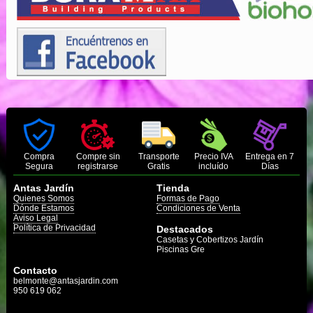
Compra
Compre sin
Transporte
Precio IVA
Entrega en 7
Segura
registrarse
Gratis
incluído
Días
Antas Jardín
Tienda
Quienes Somos
Formas de Pago
Dónde Estamos
Condiciones de Venta
Aviso Legal
Política de Privacidad
Destacados
Casetas y Cobertizos Jardín
Piscinas Gre
Contacto
belmonte@antasjardin.com
950 619 062